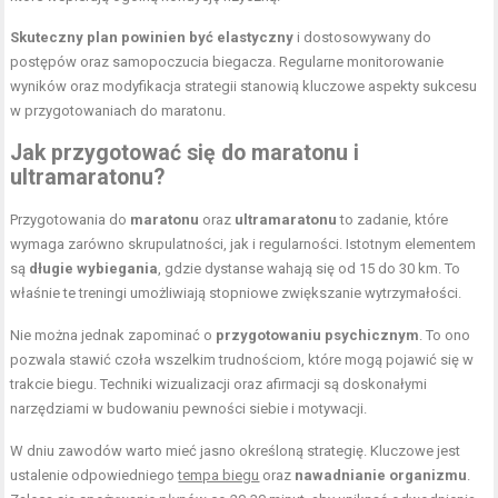
Skuteczny plan powinien być elastyczny
i dostosowywany do
postępów oraz samopoczucia biegacza. Regularne monitorowanie
wyników oraz modyfikacja strategii stanowią kluczowe aspekty sukcesu
w przygotowaniach do maratonu.
Jak przygotować się do maratonu i
ultramaratonu?
Przygotowania do
maratonu
oraz
ultramaratonu
to zadanie, które
wymaga zarówno skrupulatności, jak i regularności. Istotnym elementem
są
długie wybiegania
, gdzie dystanse wahają się od 15 do 30 km. To
właśnie te treningi umożliwiają stopniowe zwiększanie wytrzymałości.
Nie można jednak zapominać o
przygotowaniu psychicznym
. To ono
pozwala stawić czoła wszelkim trudnościom, które mogą pojawić się w
trakcie biegu. Techniki wizualizacji oraz afirmacji są doskonałymi
narzędziami w budowaniu pewności siebie i motywacji.
W dniu zawodów warto mieć jasno określoną strategię. Kluczowe jest
ustalenie odpowiedniego
tempa biegu
oraz
nawadnianie organizmu
.