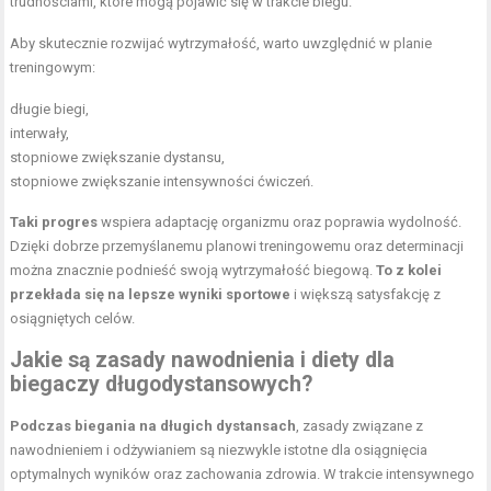
trudnościami, które mogą pojawić się w trakcie biegu.
Aby skutecznie rozwijać wytrzymałość, warto uwzględnić w planie
treningowym:
długie biegi,
interwały,
stopniowe zwiększanie dystansu,
stopniowe zwiększanie intensywności ćwiczeń.
Taki progres
wspiera adaptację organizmu oraz poprawia wydolność.
Dzięki dobrze przemyślanemu planowi treningowemu oraz determinacji
można znacznie podnieść swoją wytrzymałość biegową.
To z kolei
przekłada się na lepsze wyniki sportowe
i większą satysfakcję z
osiągniętych celów.
Jakie są zasady nawodnienia i diety dla
biegaczy długodystansowych?
Podczas biegania na długich dystansach
, zasady związane z
nawodnieniem i odżywianiem są niezwykle istotne dla osiągnięcia
optymalnych wyników oraz zachowania zdrowia. W trakcie intensywnego