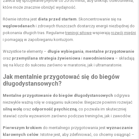
Zaleca się spożywanie płynów co 20-30 minut, aby uniknąć odwodnienia,
które może znacznie obniżyć wydajność.
Równie istotna jest
dieta przed startem
. Skoncentrowanie się na
węglowodanach
i zdrowych tłuszczach dostarczy energii niezbędnej do
pokonania długich tras. Regularne
treningi siłowe
wspierają
rozwój mięśni
i pomagają w zapobieganiu kontuzjom.
Wszystkie te elementy –
długie wybiegania
,
mentalne przygotowanie
oraz
przemyślana strategia żywieniowa
i
nawodnieniowa
– składają
się na klucz do sukcesu zarówno w maratonie, jak i ultramaratonie.
Jak mentalnie przygotować się do biegów
długodystansowych?
Mentalne przygotowanie do biegów długodystansowych
odgrywa
niezwykle ważną rolę w osiąganiu sukcesów. Biegacze powinni rozwijać
silną wolę
oraz
odporność psychiczną
, co pozwala im skuteczniej
stawiać czoła wyzwaniom zarówno podczas treningów, jak i zawodów.
Pierwszym krokiem
do mentalnego przygotowania jest
wyznaczanie
klarownych celów
. Istotne jest, aby zdefiniować, co chcemy osiągnąć –