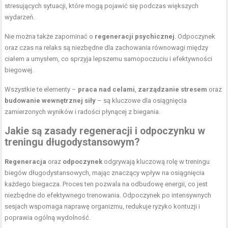
stresujących sytuacji, które mogą pojawić się podczas większych
wydarzeń.
Nie można także zapominać o
regeneracji psychicznej
. Odpoczynek
oraz czas na relaks są niezbędne dla zachowania równowagi między
ciałem a umysłem, co sprzyja lepszemu samopoczuciu i efektywności
biegowej.
Wszystkie te elementy –
praca nad celami
,
zarządzanie stresem
oraz
budowanie wewnętrznej siły
– są kluczowe dla osiągnięcia
zamierzonych wyników i radości płynącej z biegania.
Jakie są zasady regeneracji i odpoczynku w
treningu długodystansowym?
Regeneracja
oraz
odpoczynek
odgrywają kluczową rolę w treningu
biegów długodystansowych, mając znaczący wpływ na osiągnięcia
każdego biegacza. Proces ten pozwala na odbudowę energii, co jest
niezbędne do efektywnego trenowania. Odpoczynek po intensywnych
sesjach wspomaga naprawę organizmu, redukuje ryzyko kontuzji i
poprawia ogólną wydolność.