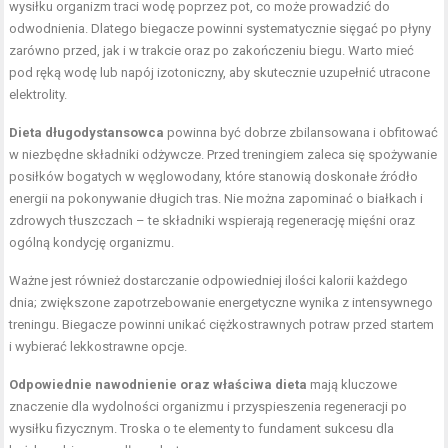
wysiłku organizm traci wodę poprzez pot, co może prowadzić do
odwodnienia. Dlatego biegacze powinni systematycznie sięgać po płyny
zarówno przed, jak i w trakcie oraz po zakończeniu biegu. Warto mieć
pod ręką wodę lub napój izotoniczny, aby skutecznie uzupełnić utracone
elektrolity.
Dieta długodystansowca
powinna być dobrze zbilansowana i obfitować
w niezbędne składniki odżywcze. Przed treningiem zaleca się spożywanie
posiłków bogatych w węglowodany, które stanowią doskonałe źródło
energii na pokonywanie długich tras. Nie można zapominać o białkach i
zdrowych tłuszczach – te składniki wspierają regenerację mięśni oraz
ogólną kondycję organizmu.
Ważne jest również dostarczanie odpowiedniej ilości kalorii każdego
dnia; zwiększone zapotrzebowanie energetyczne wynika z intensywnego
treningu. Biegacze powinni unikać ciężkostrawnych potraw przed startem
i wybierać lekkostrawne opcje.
Odpowiednie nawodnienie oraz właściwa dieta
mają kluczowe
znaczenie dla wydolności organizmu i przyspieszenia regeneracji po
wysiłku fizycznym. Troska o te elementy to fundament sukcesu dla