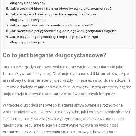
długodystansowych?
Jakie techniki biegu i trening biegowy są najskuteczniejsze?
Jak stworzyć skuteczny plan treningowy dla biegów
długodystansowych?
Jak przygotować się do maratonu i ultramaratonu?
Jak mentalnie przygotować się do biegów długodystansowych?
Jakie są zasady regeneracji i odpoczynku w treningu
długodystansowym?
Co to jest bieganie długodystansowe?
Bieganie długodystansowe zyskuje coraz większą popularność jako
forma aktywności fizycznej. Obejmuje dystanse od
3 kilometrów
, aż po
maratony
i
ultramaratony
, więc każdy – niezależnie od doświadczenia
– może odnaleźć w nim coś dla siebie. W związku z tym amatorzy często
mają okazję trenować obok bardziej doświadczonych biegaczy.
W trakcie długodystansowego biegania aktywowane są różnorodne
włókna mięśniowe – zarówno te o szybkim, jak i wolnym czasie skurczu.
Taki trening nie tylko zwiększa wytrzymałość, ale także wzmacnia siłę
mięśniową.
Regularne bieganie
pozytywnie wpływa na wydolność
organizmu, co z kolei przyczynia się do poprawy zdrowia układu