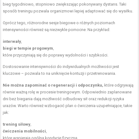
bieg tygodniowo, stopniowo zwiększając pokonywany dystans. Taki
sposób treningu pozwala organizmowi lepiej adaptować się do wysiłku.
Oprócz tego, różnorodne sesje biegowe o różnych poziomach
intensywności również są niezwykle pomocne. Na przykład:
interwały
,
biegi w tempie progowym
,
które przyczyniają się do poprawy wydolności i szybkości.
Dostosowanie intensywności do indywidualnych możliwości jest
kluczowe – pozwala to na uniknięcie kontuzji i przetrenowania.
Nie można zapominać o regeneracji i odpoczynku,
które odgrywają
równie ważną rolę w procesie treningowym. Odpowiednio zaplanowane
dni bez biegania dają możliwość odbudowy sił oraz redukcji ryzyka
urazów. Warto również wzbogacić plan o ćwiczenia uzupełniające, takie
jak:
trening siłowy
,
ćwiczenia mobilności
,
które wspierają ogólną kondycję fizyczną.