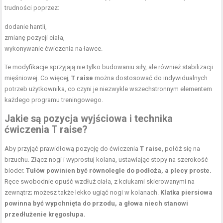
trudności poprzez:
dodanie hantli,
zmianę pozycji ciała,
wykonywanie ćwiczenia na ławce.
Te modyfikacje sprzyjają nie tylko budowaniu siły, ale również stabilizacji
mięśniowej. Co więcej,
T raise
można dostosować do indywidualnych
potrzeb użytkownika, co czyni je niezwykle wszechstronnym elementem
każdego programu treningowego.
Jakie są pozycja wyjściowa i technika
ćwiczenia T raise?
Aby przyjąć prawidłową pozycję do ćwiczenia
T raise
, połóż się na
brzuchu. Złącz nogi i wyprostuj kolana, ustawiając stopy na szerokość
bioder.
Tułów powinien być równolegle do podłoża, a plecy proste.
Ręce swobodnie opuść wzdłuż ciała, z kciukami skierowanymi na
zewnątrz; możesz także lekko ugiąć nogi w kolanach.
Klatka piersiowa
powinna być wypchnięta do przodu, a głowa niech stanowi
przedłużenie kręgosłupa.