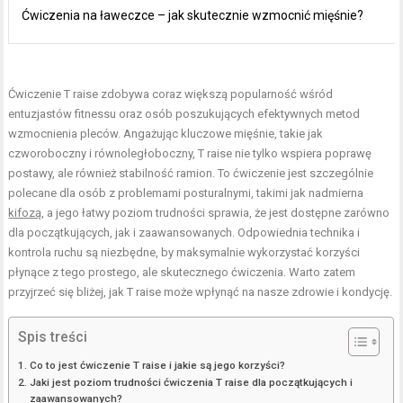
Ćwiczenia na ławeczce – jak skutecznie wzmocnić mięśnie?
Ćwiczenie T raise zdobywa coraz większą popularność wśród
entuzjastów fitnessu oraz osób poszukujących efektywnych metod
wzmocnienia pleców. Angażując kluczowe mięśnie, takie jak
czworoboczny i równoległoboczny, T raise nie tylko wspiera poprawę
postawy, ale również stabilność ramion. To ćwiczenie jest szczególnie
polecane dla osób z problemami posturalnymi, takimi jak nadmierna
kifozą
, a jego łatwy poziom trudności sprawia, że jest dostępne zarówno
dla początkujących, jak i zaawansowanych. Odpowiednia technika i
kontrola ruchu są niezbędne, by maksymalnie wykorzystać korzyści
płynące z tego prostego, ale skutecznego ćwiczenia. Warto zatem
przyjrzeć się bliżej, jak T raise może wpłynąć na nasze zdrowie i kondycję.
Spis treści
Co to jest ćwiczenie T raise i jakie są jego korzyści?
Jaki jest poziom trudności ćwiczenia T raise dla początkujących i
zaawansowanych?