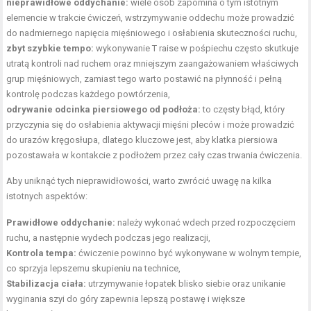
nieprawidłowe oddychanie:
wiele osób zapomina o tym istotnym
elemencie w trakcie ćwiczeń, wstrzymywanie oddechu może prowadzić
do nadmiernego napięcia mięśniowego i osłabienia skuteczności ruchu,
zbyt szybkie tempo:
wykonywanie T raise w pośpiechu często skutkuje
utratą kontroli nad ruchem oraz mniejszym zaangażowaniem właściwych
grup mięśniowych, zamiast tego warto postawić na płynność i pełną
kontrolę podczas każdego powtórzenia,
odrywanie odcinka piersiowego od podłoża:
to częsty błąd, który
przyczynia się do osłabienia aktywacji mięśni pleców i może prowadzić
do urazów kręgosłupa, dlatego kluczowe jest, aby klatka piersiowa
pozostawała w kontakcie z podłożem przez cały czas trwania ćwiczenia.
Aby uniknąć tych nieprawidłowości, warto zwrócić uwagę na kilka
istotnych aspektów:
Prawidłowe oddychanie:
należy wykonać wdech przed rozpoczęciem
ruchu, a następnie wydech podczas jego realizacji,
Kontrola tempa:
ćwiczenie powinno być wykonywane w wolnym tempie,
co sprzyja lepszemu skupieniu na technice,
Stabilizacja ciała:
utrzymywanie łopatek blisko siebie oraz unikanie
wyginania szyi do góry zapewnia lepszą postawę i większe