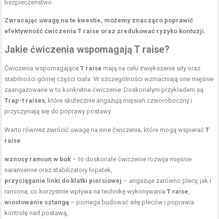
bezpieczeństwo.
Zwracając uwagę na te kwestie, możemy znacząco poprawić
efektywność ćwiczenia T raise oraz zredukować ryzyko kontuzji.
Jakie ćwiczenia wspomagają T raise?
Ćwiczenia wspomagające
T raise
mają na celu zwiększenie siły oraz
stabilności górnej części ciała. W szczególności wzmacniają one mięśnie
zaangażowane w to konkretne ćwiczenie. Doskonałym przykładem są
Trap-t raises
, które skutecznie angażują mięsień czworoboczny i
przyczyniają się do poprawy postawy.
Warto również zwrócić uwagę na inne ćwiczenia, które mogą wspierać
T
raise
:
wznosy ramion
w bok
– to doskonałe ćwiczenie rozwija mięśnie
naramienne oraz stabilizatory łopatek,
przyciąganie linki do klatki piersiowej
– angażuje zarówno plecy, jak i
ramiona, co korzystnie wpływa na technikę wykonywania
T raise
,
wiosłowanie sztangą
– pomaga budować siłę pleców i poprawia
kontrolę nad postawą,