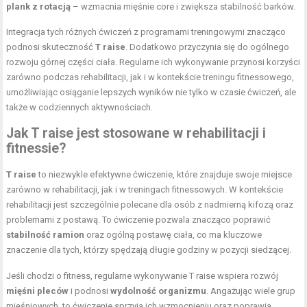
plank z rotacją
– wzmacnia mięśnie core i zwiększa stabilność barków.
Integracja tych różnych ćwiczeń z programami treningowymi znacząco
podnosi skuteczność
T raise
. Dodatkowo przyczynia się do ogólnego
rozwoju górnej części ciała. Regularne ich wykonywanie przynosi korzyści
zarówno podczas rehabilitacji, jak i w kontekście treningu fitnessowego,
umożliwiając osiąganie lepszych wyników nie tylko w czasie ćwiczeń, ale
także w codziennych aktywnościach.
Jak T raise jest stosowane w rehabilitacji i
fitnessie?
T raise
to niezwykle efektywne ćwiczenie, które znajduje swoje miejsce
zarówno w rehabilitacji, jak i w treningach fitnessowych. W kontekście
rehabilitacji jest szczególnie polecane dla osób z nadmierną kifozą oraz
problemami z postawą. To ćwiczenie pozwala znacząco poprawić
stabilność ramion
oraz ogólną postawę ciała, co ma kluczowe
znaczenie dla tych, którzy spędzają długie godziny w pozycji siedzącej.
Jeśli chodzi o fitness, regularne wykonywanie T raise wspiera rozwój
mięśni pleców
i podnosi
wydolność organizmu
. Angażując wiele grup
mięśniowych, to ćwiczenie sprzyja ich wzmocnieniu oraz poprawia