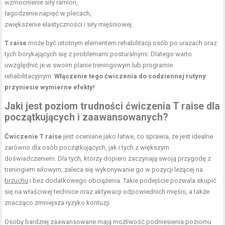
wzmocnienie siły ramion,
łagodzenie napięć w plecach,
zwiększenie elastyczności
i siły mięśniowej.
T raise
może być istotnym elementem rehabilitacji osób po urazach oraz
tych borykających się z problemami posturalnymi. Dlatego warto
uwzględnić je w swoim planie treningowym lub programie
rehabilitacyjnym.
Włączenie tego ćwiczenia do codziennej rutyny
przyniesie wymierne efekty!
Jaki jest poziom trudności ćwiczenia T raise dla
początkujących i zaawansowanych?
Ćwiczenie T raise
jest oceniane jako łatwe, co sprawia, że jest idealne
zarówno dla osób początkujących, jak i tych z większym
doświadczeniem. Dla tych, którzy dopiero zaczynają swoją przygodę z
treningiem siłowym, zaleca się wykonywanie go w pozycji leżącej na
brzuchu
i bez dodatkowego obciążenia. Takie podejście pozwala skupić
się na właściwej technice oraz aktywacji odpowiednich mięśni, a także
znacząco zmniejsza ryzyko kontuzji.
Osoby bardziej zaawansowane mają możliwość podniesienia poziomu