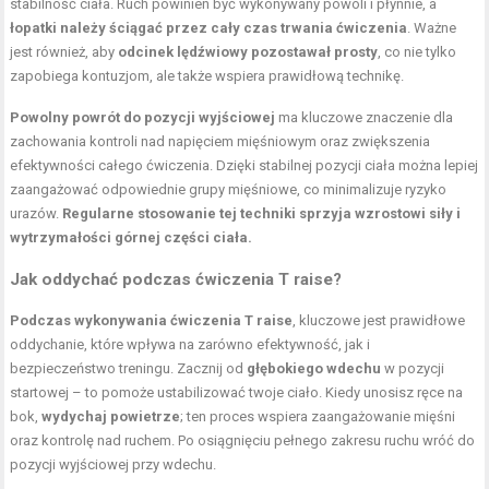
stabilność ciała. Ruch powinien być wykonywany powoli i płynnie, a
łopatki należy ściągać przez cały czas trwania ćwiczenia
. Ważne
jest również, aby
odcinek lędźwiowy pozostawał prosty
, co nie tylko
zapobiega kontuzjom, ale także wspiera prawidłową technikę.
Powolny powrót do pozycji wyjściowej
ma kluczowe znaczenie dla
zachowania kontroli nad napięciem mięśniowym oraz zwiększenia
efektywności całego ćwiczenia. Dzięki stabilnej pozycji ciała można lepiej
zaangażować odpowiednie grupy mięśniowe, co minimalizuje ryzyko
urazów.
Regularne stosowanie tej techniki sprzyja wzrostowi siły i
wytrzymałości górnej części ciała.
Jak oddychać podczas ćwiczenia T raise?
Podczas wykonywania ćwiczenia T raise
, kluczowe jest prawidłowe
oddychanie, które wpływa na zarówno efektywność, jak i
bezpieczeństwo treningu. Zacznij od
głębokiego wdechu
w pozycji
startowej – to pomoże ustabilizować twoje ciało. Kiedy unosisz ręce na
bok,
wydychaj powietrze
; ten proces wspiera zaangażowanie mięśni
oraz kontrolę nad ruchem. Po osiągnięciu pełnego zakresu ruchu wróć do
pozycji wyjściowej przy wdechu.