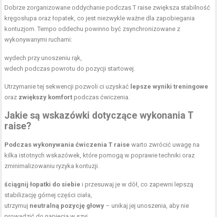
Dobrze zorganizowane oddychanie podczas T raise zwiększa stabilność
kręgosłupa oraz łopatek, co jest niezwykle ważne dla zapobiegania
kontuzjom. Tempo oddechu powinno być zsynchronizowane z
wykonywanymi ruchami:
wydech przy unoszeniu rąk,
wdech podczas powrotu do pozycji startowej.
Utrzymanie tej sekwencji pozwoli ci uzyskać
lepsze wyniki treningowe
oraz
zwiększy komfort
podczas ćwiczenia.
Jakie są wskazówki dotyczące wykonania T
raise?
Podczas wykonywania ćwiczenia T raise
warto zwrócić uwagę na
kilka istotnych wskazówek, które pomogą w poprawie techniki oraz
zminimalizowaniu ryzyka kontuzji.
ściągnij łopatki do siebie
i przesuwaj je w dół, co zapewni lepszą
stabilizację górnej części ciała,
utrzymuj
neutralną pozycję głowy
– unikaj jej unoszenia, aby nie
prowadzić do napięcia w szyi,