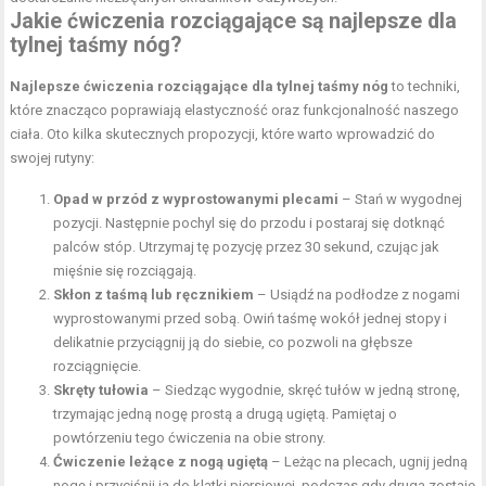
Jakie ćwiczenia rozciągające są najlepsze dla
tylnej taśmy nóg?
Najlepsze ćwiczenia rozciągające dla tylnej taśmy nóg
to techniki,
które znacząco poprawiają elastyczność oraz funkcjonalność naszego
ciała. Oto kilka skutecznych propozycji, które warto wprowadzić do
swojej rutyny:
Opad w przód z wyprostowanymi plecami
– Stań w wygodnej
pozycji. Następnie pochyl się do przodu i postaraj się dotknąć
palców stóp. Utrzymaj tę pozycję przez 30 sekund, czując jak
mięśnie się rozciągają.
Skłon z taśmą lub ręcznikiem
– Usiądź na podłodze z nogami
wyprostowanymi przed sobą. Owiń taśmę wokół jednej stopy i
delikatnie przyciągnij ją do siebie, co pozwoli na głębsze
rozciągnięcie.
Skręty tułowia
– Siedząc wygodnie, skręć tułów w jedną stronę,
trzymając jedną nogę prostą a drugą ugiętą. Pamiętaj o
powtórzeniu tego ćwiczenia na obie strony.
Ćwiczenie leżące z nogą ugiętą
– Leżąc na plecach, ugnij jedną
nogę i przyciśnij ją do klatki piersiowej, podczas gdy druga zostaje