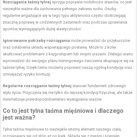
Rozciąganie taśmy tylnej
sprzyja poprawie mobilności stawów, co jest
niezwykle ważne dla zachowania pełnego zakresu ruchu. Osoby
regularnie angażujące się w tego typu aktywności często dostrzegają
znaczną poprawę w codziennych zadaniach oraz podczas uprawiania
sportów wymagających dużej elastyczności.
Ignorowanie potrzeby rozciągania
może prowadzić do przykurczów
oraz osłabienia układu wspierającego postawę. Może to z kolei
skutkować problemami z kręgosłupem lub innymi urazami. Dlatego warto
wprowadzić do swojego planu treningowego ćwiczenia skupiające się na
taśmie tylnej. Dzięki temu możemy poprawić naszą ogólną kondycję oraz
zmniejszyć ryzyko kontuzji.
Regularne rozciąganie taśmy tylnej
stanowi fundament zdrowego
stylu życia. Przyczynia się nie tylko do lepszej kondycji fizycznej, ale także
minimalizuje prawdopodobieństwo wystąpienia urazów.
Co to jest tylna taśma mięśniowa i dlaczego
jest ważna?
Tylna taśma mięśniowa to niezwykle istotny element naszego ciała,
rozciągający się od stóp aż po kark. Składa się z mięśni i ścięgien