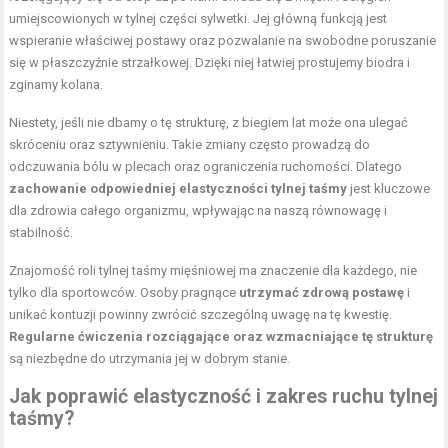
umiejscowionych w tylnej części sylwetki. Jej główną funkcją jest
wspieranie właściwej postawy oraz pozwalanie na swobodne poruszanie
się w płaszczyźnie strzałkowej. Dzięki niej łatwiej prostujemy biodra i
zginamy kolana.
Niestety, jeśli nie dbamy o tę strukturę, z biegiem lat może ona ulegać
skróceniu oraz sztywnieniu. Takie zmiany często prowadzą do
odczuwania bólu w plecach oraz ograniczenia ruchomości. Dlatego
zachowanie odpowiedniej elastyczności tylnej taśmy
jest kluczowe
dla zdrowia całego organizmu, wpływając na naszą równowagę i
stabilność.
Znajomość roli tylnej taśmy mięśniowej ma znaczenie dla każdego, nie
tylko dla sportowców. Osoby pragnące
utrzymać zdrową postawę
i
unikać kontuzji powinny zwrócić szczególną uwagę na tę kwestię.
Regularne ćwiczenia rozciągające oraz wzmacniające tę strukturę
są niezbędne do utrzymania jej w dobrym stanie.
Jak poprawić elastyczność i zakres ruchu tylnej
taśmy?