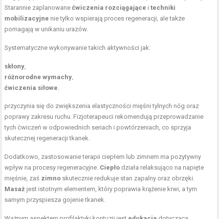
Starannie zaplanowane
ćwiczenia rozciągające
i
techniki
mobilizacyjne
nie tylko wspierają proces regeneracji, ale także
pomagają w unikaniu urazów.
Systematyczne wykonywanie takich aktywności jak:
skłony
,
różnorodne wymachy
,
ćwiczenia siłowe
.
przyczynia się do zwiększenia elastyczności mięśni tylnych nóg oraz
poprawy zakresu ruchu. Fizjoterapeuci rekomendują przeprowadzanie
tych ćwiczeń w odpowiednich seriach i powtórzeniach, co sprzyja
skutecznej regeneracji tkanek.
Dodatkowo, zastosowanie terapii ciepłem lub zimnem ma pozytywny
wpływ na procesy regeneracyjne.
Ciepło
działa relaksująco na napięte
mięśnie, zaś
zimno
skutecznie redukuje stan zapalny oraz obrzęki.
Masaż
jest istotnym elementem, który poprawia krążenie krwi, a tym
samym przyspiesza gojenie tkanek.
Ważnym aspektem profilaktyki kontuzji jest
edukacja
dotycząca