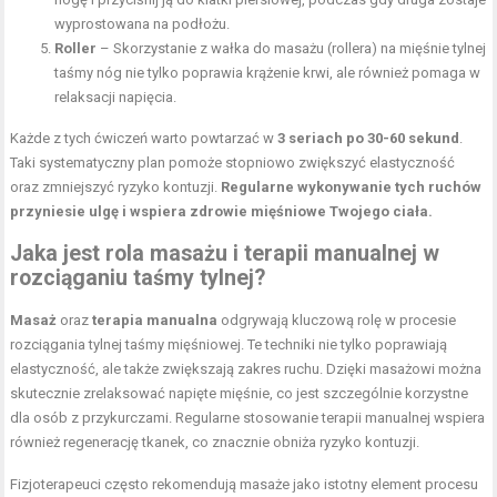
wyprostowana na podłożu.
Roller
– Skorzystanie z wałka do masażu (rollera) na mięśnie tylnej
taśmy nóg nie tylko poprawia krążenie krwi, ale również pomaga w
relaksacji napięcia.
Każde z tych ćwiczeń warto powtarzać w
3 seriach po 30-60 sekund
.
Taki systematyczny plan pomoże stopniowo zwiększyć elastyczność
oraz zmniejszyć ryzyko kontuzji.
Regularne wykonywanie tych ruchów
przyniesie ulgę i wspiera zdrowie mięśniowe Twojego ciała.
Jaka jest rola masażu i terapii manualnej w
rozciąganiu taśmy tylnej?
Masaż
oraz
terapia manualna
odgrywają kluczową rolę w procesie
rozciągania tylnej taśmy mięśniowej. Te techniki nie tylko poprawiają
elastyczność, ale także zwiększają zakres ruchu. Dzięki masażowi można
skutecznie zrelaksować napięte mięśnie, co jest szczególnie korzystne
dla osób z przykurczami. Regularne stosowanie terapii manualnej wspiera
również regenerację tkanek, co znacznie obniża ryzyko kontuzji.
Fizjoterapeuci często rekomendują masaże jako istotny element procesu