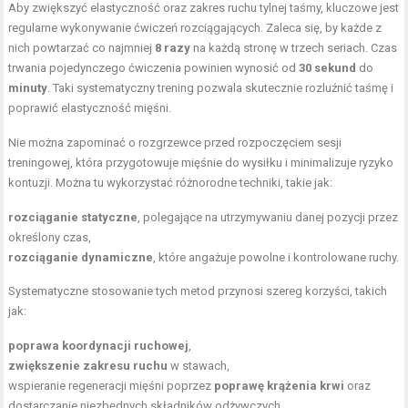
Aby zwiększyć elastyczność oraz zakres ruchu tylnej taśmy, kluczowe jest
regularne wykonywanie ćwiczeń rozciągających. Zaleca się, by każde z
nich powtarzać co najmniej
8 razy
na każdą stronę w trzech seriach. Czas
trwania pojedynczego ćwiczenia powinien wynosić od
30 sekund
do
minuty
. Taki systematyczny trening pozwala skutecznie rozluźnić taśmę i
poprawić elastyczność mięśni.
Nie można zapominać o rozgrzewce przed rozpoczęciem sesji
treningowej, która przygotowuje mięśnie do wysiłku i minimalizuje ryzyko
kontuzji. Można tu wykorzystać różnorodne techniki, takie jak:
rozciąganie statyczne
, polegające na utrzymywaniu danej pozycji przez
określony czas,
rozciąganie dynamiczne
, które angażuje powolne i kontrolowane ruchy.
Systematyczne stosowanie tych metod przynosi szereg korzyści, takich
jak:
poprawa koordynacji ruchowej
,
zwiększenie zakresu ruchu
w stawach,
wspieranie regeneracji mięśni poprzez
poprawę krążenia krwi
oraz
dostarczanie niezbędnych składników odżywczych.