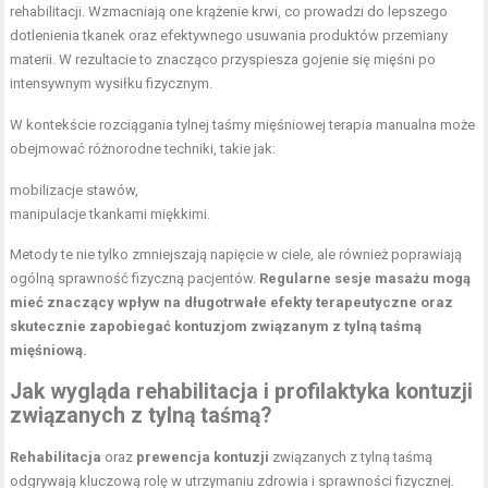
rehabilitacji. Wzmacniają one krążenie krwi, co prowadzi do lepszego
dotlenienia tkanek oraz efektywnego usuwania produktów przemiany
materii. W rezultacie to znacząco przyspiesza gojenie się mięśni po
intensywnym wysiłku fizycznym.
W kontekście rozciągania tylnej taśmy mięśniowej terapia manualna może
obejmować różnorodne techniki, takie jak:
mobilizacje stawów,
manipulacje tkankami miękkimi.
Metody te nie tylko zmniejszają napięcie w ciele, ale również poprawiają
ogólną sprawność fizyczną pacjentów.
Regularne sesje masażu mogą
mieć znaczący wpływ na długotrwałe efekty terapeutyczne oraz
skutecznie zapobiegać kontuzjom związanym z tylną taśmą
mięśniową.
Jak wygląda rehabilitacja i profilaktyka kontuzji
związanych z tylną taśmą?
Rehabilitacja
oraz
prewencja kontuzji
związanych z tylną taśmą
odgrywają kluczową rolę w utrzymaniu zdrowia i sprawności fizycznej.