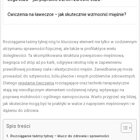
Ćwiczenia na ławeczce – jak skutecznie wzmocnić mięśnie?
Rozciąganie taśmy tylnej nóg to kluczowy element nie tylko w codziennym
utrzymaniu sprawności fizycznej, ale także w profilaktyce wielu
dolegliwości. Ta skomplikowana struktura powięziowo-mięśniowa,
biegnąca od stóp aż po kark, odgrywa istotną rolę w zapewnieniu
prawidłowej postawy ciała i elastyczności mięśni. Zaniedbanie jej może
prowadzić do sztywności, bólu pleców i innych problemów zdrowotnych.
Dlatego
regularne ćwiczenia
rozciągające oraz techniki terapeutyczne
stają się nieodłącznym elementem codziennej rutyny, wpływając na
poprawę mobilności i ogólnego samopoczucia. Warto przyjrzeć się bliżej,
jak skuteczne mogą być te praktyki w walce z napięciem mięśniowym i w
dążeniu do zdrowia.
Spis treści
Rozciąganie taśmy tylnej – klucz do zdrowia i sprawności