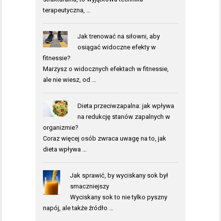
terapeutyczna, …
Jak trenować na siłowni, aby
osiągać widoczne efekty w
fitnessie?
Marzysz o widocznych efektach w fitnessie,
ale nie wiesz, od …
Dieta przeciwzapalna: jak wpływa
na redukcję stanów zapalnych w
organizmie?
Coraz więcej osób zwraca uwagę na to, jak
dieta wpływa …
Jak sprawić, by wyciskany sok był
smaczniejszy
Wyciskany sok to nie tylko pyszny
napój, ale także źródło …