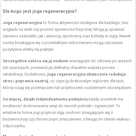
Dla kogo jest joga regeneracyjna?
Joga regeneracyjna
to forma aktywności dostępna dla każdego, bez
względu na wiek czy poziom sprawności fizycznej. Mogą ją uprawiać
zarówno nastolatki, jak i seniorzy, sportowcy oraz kobiety w ciąży. Nawet
osoby borykające się z przewlekłymi schorzeniami mogą odczuwać
pozytywne efekty tej praktyki.
Szczególnie zaleca się ją osobom
wracającym do zdrowia po urazach
lub operacjach, ponieważ jej delikatny charakter wspiera proces
rehabilitacji. Dodatkowo,
joga regeneracyjna skutecznie redukuje
stres i poprawia nastrój
, co czyni ją doskonałym wyborem dla tych,
którzy czują się przemęczeni lub przytłoczeni codziennymi obowiązkami.
Co więcej, dzięki indywidualnemu podejściu
każdy uczestnik ma
możliwość dostosowania sesji do swoich potrzeb i ograniczeń. To
właśnie ta forma jogi przynosi ulgę osobom zmagającym się z
bezsennością czy chronicznym zmęczeniem, oferując im chwile relaksu i
odpoczynku.