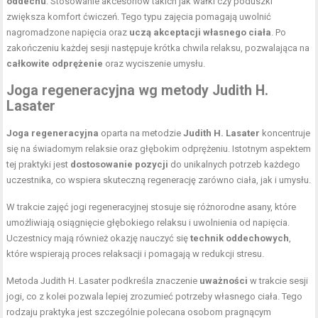
oddechu
. Stosowanie akcesoriów takich jak wałki czy poduszki
zwiększa komfort ćwiczeń. Tego typu zajęcia pomagają uwolnić
nagromadzone napięcia oraz
uczą akceptacji własnego ciała
. Po
zakończeniu każdej sesji następuje krótka chwila relaksu, pozwalająca na
całkowite odprężenie
oraz wyciszenie umysłu.
Joga regeneracyjna wg metody Judith H.
Lasater
Joga regeneracyjna
oparta na metodzie
Judith H. Lasater
koncentruje
się na świadomym relaksie oraz głębokim odprężeniu. Istotnym aspektem
tej praktyki jest
dostosowanie pozycji
do unikalnych potrzeb każdego
uczestnika, co wspiera skuteczną regenerację zarówno ciała, jak i umysłu.
W trakcie zajęć jogi regeneracyjnej stosuje się różnorodne asany, które
umożliwiają osiągnięcie głębokiego relaksu i uwolnienia od napięcia.
Uczestnicy mają również okazję nauczyć się
technik oddechowych
,
które wspierają proces relaksacji i pomagają w redukcji stresu.
Metoda Judith H. Lasater podkreśla znaczenie
uważności
w trakcie sesji
jogi, co z kolei pozwala lepiej zrozumieć potrzeby własnego ciała. Tego
rodzaju praktyka jest szczególnie polecana osobom pragnącym