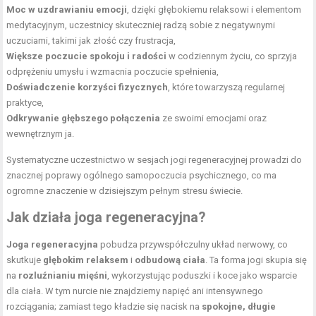
Moc w uzdrawianiu emocji
, dzięki głębokiemu relaksowi i elementom
medytacyjnym, uczestnicy skuteczniej radzą sobie z negatywnymi
uczuciami, takimi jak złość czy frustracja,
Większe poczucie spokoju i radości
w codziennym życiu, co sprzyja
odprężeniu umysłu i wzmacnia poczucie spełnienia,
Doświadczenie korzyści fizycznych
, które towarzyszą regularnej
praktyce,
Odkrywanie głębszego połączenia
ze swoimi emocjami oraz
wewnętrznym ja.
Systematyczne uczestnictwo w sesjach jogi regeneracyjnej prowadzi do
znacznej poprawy ogólnego samopoczucia psychicznego, co ma
ogromne znaczenie w dzisiejszym pełnym stresu świecie.
Jak działa joga regeneracyjna?
Joga regeneracyjna
pobudza przywspółczulny układ nerwowy, co
skutkuje
głębokim relaksem
i
odbudową ciała
. Ta forma jogi skupia się
na
rozluźnianiu mięśni
, wykorzystując poduszki i koce jako wsparcie
dla ciała. W tym nurcie nie znajdziemy napięć ani intensywnego
rozciągania; zamiast tego kładzie się nacisk na
spokojne, długie