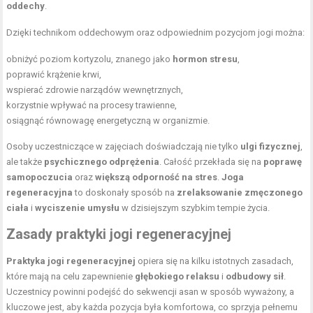
oddechy
.
Dzięki technikom oddechowym oraz odpowiednim pozycjom jogi można:
obniżyć poziom kortyzolu, znanego jako
hormon stresu
,
poprawić krążenie krwi,
wspierać zdrowie narządów wewnętrznych,
korzystnie wpływać na procesy trawienne,
osiągnąć równowagę energetyczną w organizmie.
Osoby uczestniczące w zajęciach doświadczają nie tylko
ulgi fizycznej
,
ale także
psychicznego odprężenia
. Całość przekłada się na
poprawę
samopoczucia
oraz
większą odporność na stres
.
Joga
regeneracyjna
to doskonały sposób na
zrelaksowanie zmęczonego
ciała
i
wyciszenie umysłu
w dzisiejszym szybkim tempie życia.
Zasady praktyki jogi regeneracyjnej
Praktyka jogi regeneracyjnej
opiera się na kilku istotnych zasadach,
które mają na celu zapewnienie
głębokiego relaksu
i
odbudowy sił
.
Uczestnicy powinni podejść do sekwencji asan w sposób wyważony, a
kluczowe jest, aby każda pozycja była komfortowa, co sprzyja pełnemu