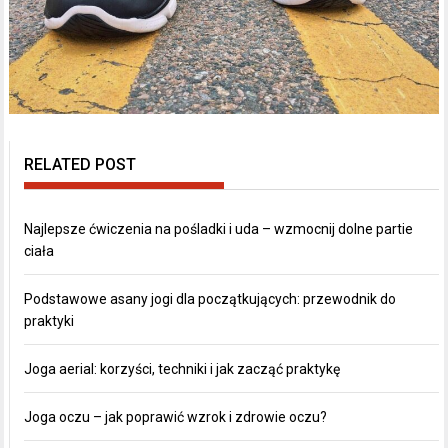
RELATED POST
Najlepsze ćwiczenia na pośladki i uda – wzmocnij dolne partie
ciała
Podstawowe asany jogi dla początkujących: przewodnik do
praktyki
Joga aerial: korzyści, techniki i jak zacząć praktykę
Joga oczu – jak poprawić wzrok i zdrowie oczu?