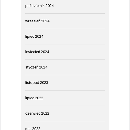
październik 2024
wrzesień 2024
lipiec 2024
kwiecień 2024
styczeń 2024
listopad 2023
lipiec 2022
czerwiec 2022
maj 2022