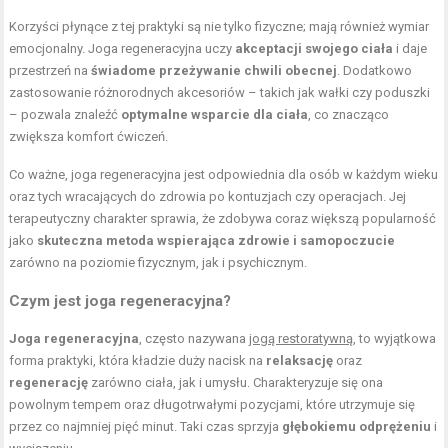
Korzyści płynące z tej praktyki są nie tylko fizyczne; mają również wymiar
emocjonalny. Joga regeneracyjna uczy
akceptacji swojego ciała
i daje
przestrzeń na
świadome przeżywanie chwili obecnej
. Dodatkowo
zastosowanie różnorodnych akcesoriów – takich jak wałki czy poduszki
– pozwala znaleźć
optymalne wsparcie dla ciała
, co znacząco
zwiększa komfort ćwiczeń.
Co ważne, joga regeneracyjna jest odpowiednia dla osób w każdym wieku
oraz tych wracających do zdrowia po kontuzjach czy operacjach. Jej
terapeutyczny charakter sprawia, że zdobywa coraz większą popularność
jako
skuteczna metoda wspierająca zdrowie i samopoczucie
zarówno na poziomie fizycznym, jak i psychicznym.
Czym jest joga regeneracyjna?
Joga regeneracyjna
, często nazywana
jogą restoratywną
, to wyjątkowa
forma praktyki, która kładzie duży nacisk na
relaksację
oraz
regenerację
zarówno ciała, jak i umysłu. Charakteryzuje się ona
powolnym tempem oraz długotrwałymi pozycjami, które utrzymuje się
przez co najmniej pięć minut. Taki czas sprzyja
głębokiemu odprężeniu
i