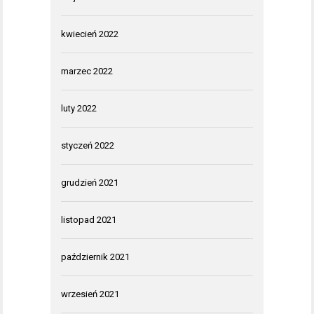
kwiecień 2022
marzec 2022
luty 2022
styczeń 2022
grudzień 2021
listopad 2021
październik 2021
wrzesień 2021