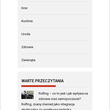
Inne
Kuchnia
Uroda
Zdrowie
Zwierzęta
WARTE PRZECZYTANIA
Rolfing – co to jest i jak wpływa na
zdrowie oraz samopoczucie?
Rolfing, znany również jako integracja
strukturalna, to wyjątkowa technika