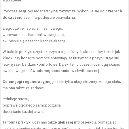
wyciszeniu.
Podczas sesji jogi regeneracyjnej zazwyczaj wykonuje się od
czterech
do sześciu
asan. To podejście pozwala na:
złagodzenie napięcia mięśniowego,
wprowadzenie harmonii wewnętrznej,
skupienie się na technikach relaksacji.
W trakcie praktyki często korzysta się z różnych akcesoriów, takich jak
klocki
czy
koce
; te pomoce sprawiają, że utrzymanie pozycji staje się
łatwiejsze i bardziej komfortowe. Dzięki temu uczestnicy mogą skupić
swoją uwagę na
świadomej obecności
w chwili obecnej.
Celem jogi regeneracyjnej
jest nie tylko ukojenie zmęczonego ciała;
ma ona także za zadanie:
redukcję stresu,
poprawę ogólnego samopoczucia,
docenianie każdej chwili.
Ta forma praktyki uczy nas także
głębszej introspekcji
, pomagając
lepiej zrozumieć swoje potrzeby – zarówno te fizyczne, jak i emocjonalne.