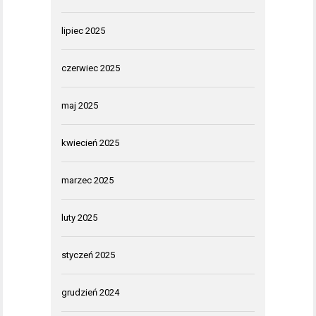
lipiec 2025
czerwiec 2025
maj 2025
kwiecień 2025
marzec 2025
luty 2025
styczeń 2025
grudzień 2024