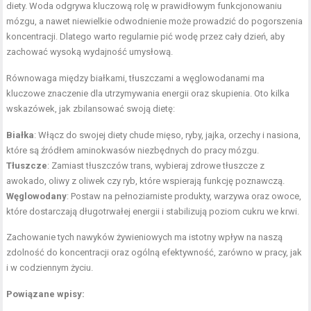
diety. Woda odgrywa kluczową rolę w prawidłowym funkcjonowaniu
mózgu, a nawet niewielkie odwodnienie może prowadzić do pogorszenia
koncentracji. Dlatego warto regularnie pić wodę przez cały dzień, aby
zachować wysoką wydajność umysłową.
Równowaga między białkami, tłuszczami a węglowodanami ma
kluczowe znaczenie dla utrzymywania energii oraz skupienia. Oto kilka
wskazówek, jak zbilansować swoją dietę:
Białka
: Włącz do swojej diety chude mięso, ryby, jajka, orzechy i nasiona,
które są źródłem aminokwasów niezbędnych do pracy mózgu.
Tłuszcze
: Zamiast tłuszczów trans, wybieraj zdrowe tłuszcze z
awokado, oliwy z oliwek czy ryb, które wspierają funkcję poznawczą.
Węglowodany
: Postaw na pełnoziarniste produkty, warzywa oraz owoce,
które dostarczają długotrwałej energii i stabilizują poziom cukru we krwi.
Zachowanie tych nawyków żywieniowych ma istotny wpływ na naszą
zdolność do koncentracji oraz ogólną efektywność, zarówno w pracy, jak
i w codziennym życiu.
Powiązane wpisy: