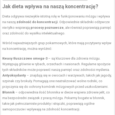
Jak dieta wpływa na naszą koncentrację?
Dieta odgrywa niezwykle istotną rolę w funkcjonowaniu mózgu i wpływa
na naszą
zdolność do koncentracji
. Odpowiednie składniki odżywcze
nie tylko wspierają
procesy poznawcze
, ale również poprawiają pamięć
oraz zdolność do wysiłku intelektualnego.
Wśród najważniejszych grup pokarmowych, które mają pozytywny wpływ
na koncentrację, można wyróżnić:
Kwasy tłuszczowe omega-3
– są kluczowe dla zdrowia mózgu.
Występują głównie w rybach, orzechach i nasionach. Regularne spożycie
tych składników może poprawić naszą pamięć oraz zdolności myślenia.
Antyoksydanty
– znajdują się w owocach i warzywach, takich jak jagody,
szpinak czy brokuły. Pomagają one neutralizować wolne rodniki, co
przyczynia się do ochrony komórek mózgowych przed uszkodzeniami.
Błonnik
– odpowiednia ilość błonnika w diecie wspiera zdrowie jelit, co
ma bezpośredni związek z pracą mózgu. Pokarmy bogate w błonnik,
takie jak pełnoziarniste produkty i strączki, poprawiają ogólne
samopoczucie i wpływają na zdolność koncentracji.