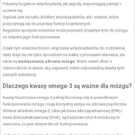
Pokarmy bogate w antyoksydanty, jak jagody, wspomagają pamięć i
uczenie się.
Szpinak jest nie tylko źródłem antyoksydantów, ale i witamin, które
przyczyniają się do poprawy funkcji kognitywnych.
Regularne spożycie orzechów może poprawić przepływ krwi do mózgu,
co wspiera jego funkcjonowanie.
Dzięki tym właściwościom, włączenie antyoksydantów do codziennej
diety staje się nie tylko sposobem na walkę z procesami starzenia, ale
także na
wzmacnianie zdrowia mózgu
. Warto zatem dbać o
różnorodność w diecie, aby zapewnić sobie odpowiednią dawkę tych
cennych substancji.
Dlaczego kwasy omega-3 są ważne dla mózgu?
Kwasy tłuszczowe omega-3 pełnią kluczową rolę w prawidłowym
funkcjonowaniu mózgu i mają korzystny wpływ na zdrowie psychiczne.
Główne składniki omega-3, takie jak kwas eikozapentaenowy (EPA) i
kwas dokozaheksaenowy (DHA), są budulcem błon komórkowych
neuronów, co jest istotne dla ich funkcjonowania.