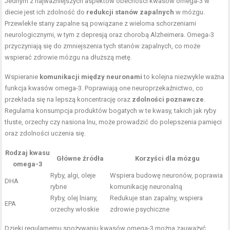
Jednym z najważniejszych aspektów obecności kwasów omega-3 w
diecie jest ich zdolność do
redukcji stanów zapalnych
w mózgu.
Przewlekłe stany zapalne są powiązane z wieloma schorzeniami
neurologicznymi, w tym z depresją oraz chorobą Alzheimera. Omega-3
przyczyniają się do zmniejszenia tych stanów zapalnych, co może
wspierać zdrowie mózgu na dłuższą metę.
Wspieranie
komunikacji między neuronami
to kolejna niezwykle ważna
funkcja kwasów omega-3. Poprawiają one neuroprzekaźnictwo, co
przekłada się na lepszą koncentrację oraz
zdolności poznawcze
.
Regularna konsumpcja produktów bogatych w te kwasy, takich jak ryby
tłuste, orzechy czy nasiona lnu, może prowadzić do polepszenia pamięci
oraz zdolności uczenia się.
Rodzaj kwasu
Główne źródła
Korzyści dla mózgu
omega-3
Ryby, algi, oleje
Wspiera budowę neuronów, poprawia
DHA
rybne
komunikację neuronalną
Ryby, olej lniany,
Redukuje stan zapalny, wspiera
EPA
orzechy włoskie
zdrowie psychiczne
Dzięki regularnemu spożywaniu kwasów omega-3 można zauważyć