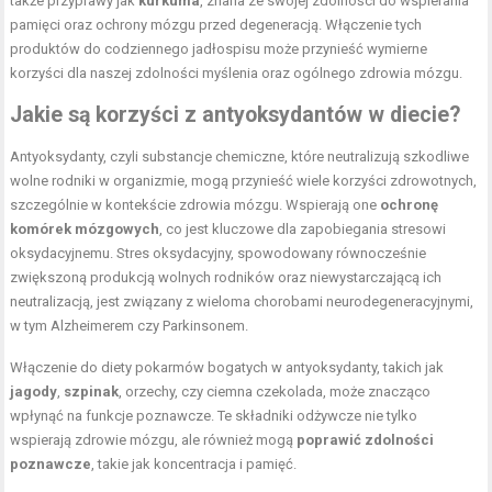
także przyprawy jak
kurkuma
, znana ze swojej zdolności do wspierania
pamięci oraz ochrony mózgu przed degeneracją. Włączenie tych
produktów do codziennego jadłospisu może przynieść wymierne
korzyści dla naszej zdolności myślenia oraz ogólnego zdrowia mózgu.
Jakie są korzyści z antyoksydantów w diecie?
Antyoksydanty, czyli substancje chemiczne, które neutralizują szkodliwe
wolne rodniki w organizmie, mogą przynieść wiele korzyści zdrowotnych,
szczególnie w kontekście zdrowia mózgu. Wspierają one
ochronę
komórek mózgowych
, co jest kluczowe dla zapobiegania stresowi
oksydacyjnemu. Stres oksydacyjny, spowodowany równocześnie
zwiększoną produkcją wolnych rodników oraz niewystarczającą ich
neutralizacją, jest związany z wieloma chorobami neurodegeneracyjnymi,
w tym Alzheimerem czy Parkinsonem.
Włączenie do diety pokarmów bogatych w antyoksydanty, takich jak
jagody
,
szpinak
, orzechy, czy ciemna czekolada, może znacząco
wpłynąć na funkcje poznawcze. Te składniki odżywcze nie tylko
wspierają zdrowie mózgu, ale również mogą
poprawić zdolności
poznawcze
, takie jak koncentracja i pamięć.