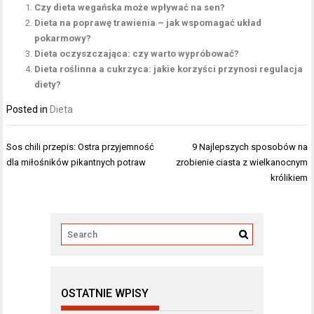
Czy dieta wegańska może wpływać na sen?
Dieta na poprawę trawienia – jak wspomagać układ
pokarmowy?
Dieta oczyszczająca: czy warto wypróbować?
Dieta roślinna a cukrzyca: jakie korzyści przynosi regulacja
diety?
Posted in
Dieta
Nawigacja
Sos chili przepis: Ostra przyjemność
9 Najlepszych sposobów na
wpisu
dla miłośników pikantnych potraw
zrobienie ciasta z wielkanocnym
królikiem
OSTATNIE WPISY