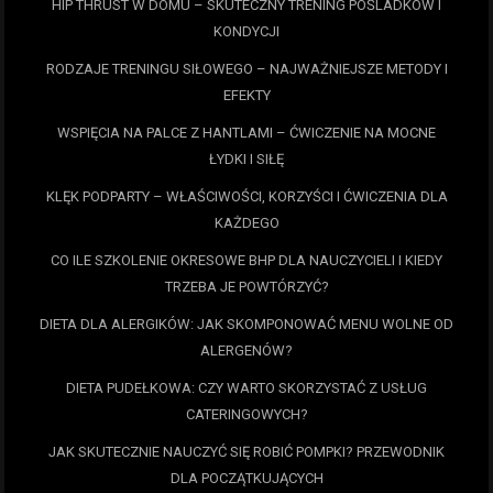
HIP THRUST W DOMU – SKUTECZNY TRENING POŚLADKÓW I
KONDYCJI
RODZAJE TRENINGU SIŁOWEGO – NAJWAŻNIEJSZE METODY I
EFEKTY
WSPIĘCIA NA PALCE Z HANTLAMI – ĆWICZENIE NA MOCNE
ŁYDKI I SIŁĘ
KLĘK PODPARTY – WŁAŚCIWOŚCI, KORZYŚCI I ĆWICZENIA DLA
KAŻDEGO
CO ILE SZKOLENIE OKRESOWE BHP DLA NAUCZYCIELI I KIEDY
TRZEBA JE POWTÓRZYĆ?
DIETA DLA ALERGIKÓW: JAK SKOMPONOWAĆ MENU WOLNE OD
ALERGENÓW?
DIETA PUDEŁKOWA: CZY WARTO SKORZYSTAĆ Z USŁUG
CATERINGOWYCH?
JAK SKUTECZNIE NAUCZYĆ SIĘ ROBIĆ POMPKI? PRZEWODNIK
DLA POCZĄTKUJĄCYCH