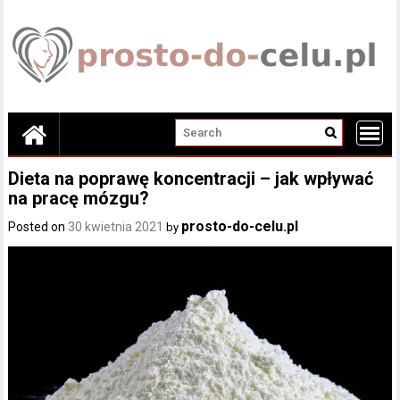
Skip
to
content
Dieta na poprawę koncentracji – jak wpływać
na pracę mózgu?
prosto-do-celu.pl
Posted on
30 kwietnia 2021
by