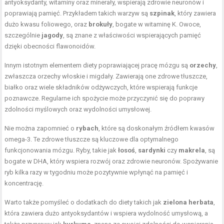
antyoksydanty, witaminy oraz minerały, wspierają zdrowie neuronów i
poprawiają pamięć. Przykładem takich warzyw są
szpinak
, który zawiera
dużo kwasu foliowego, oraz
brokuły
, bogate w witaminę K. Owoce,
szczególnie
jagody
, są znane z właściwości wspierających pamięć
dzięki obecności flawonoidów.
Innym istotnym elementem diety poprawiającej pracę mózgu są
orzechy
,
zwłaszcza orzechy włoskie i migdały. Zawierają one zdrowe tłuszcze,
białko oraz wiele składników odżywczych, które wspierają funkcje
poznawcze. Regularne ich spożycie może przyczynić się do poprawy
zdolności myślowych oraz wydolności umysłowej.
Nie można zapomnieć o
rybach
, które są doskonałym źródłem kwasów
omega-3. Te zdrowe tłuszcze są kluczowe dla optymalnego
funkcjonowania mózgu. Ryby, takie jak
łosoś
,
sardynki
czy
makrela
, są
bogate w DHA, który wspiera rozwój oraz zdrowie neuronów. Spożywanie
ryb kilka razy w tygodniu może pozytywnie wpłynąć na pamięć i
koncentrację.
Warto także pomyśleć o dodatkach do diety takich jak
zielona herbata
,
która zawiera dużo antyoksydantów i wspiera wydolność umysłową, a