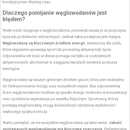
kondycji przez dłuższy czas.
Dlaczego pomijanie węglowodanów jest
błędem?
Wiele osób rezygnuje z węglowodanów, ponieważ uważa je za przyczynę
tycia lub problemów zdrowotnych. Jednak takie podejście jest mylące.
Węglowodany są kluczowym źródłem energii
, zwłaszcza dla osób,
które regularnie uprawiają sport lub prowadzą aktywny tryb życia.
Odpowiednia ich ilość w diecie pomaga nie tylko w codziennych
aktywnościach, ale również w osiąganiu lepszych wyników podczas
treningów.
Węglowodany są naszym głównym źródłem glucol, który jest niezbędny
do funkcjonowania mózgu oraz wszystkich mięśni. Bez odpowiedniej
ilości węglowodanów możliwe są spadki energii, trudności w koncentracji
oraz opóźniona regeneracja po wysiłku fizycznym. Sportowcy, którzy
pomijają węglowodany, mogą doświadczyć obniżonej wydolności i
większego ryzyka kontuzji.
Warto pamiętać, że nie wszystkie węglowodany są takie same.
Jakość
spożywanych węglowodanów ma kluczowe znaczenie
. Preferencyjne