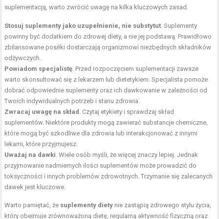
suplementacją, warto zwrócić uwagę na kilka kluczowych zasad.
Stosuj suplementy jako uzupełnienie, nie substytut
. Suplementy
powinny być dodatkiem do zdrowej diety, a nie jej podstawą. Prawidłowo
zbilansowane posiłki dostarczają organizmowi niezbędnych składników
odżywczych.
Powiadom specjalistę
. Przed rozpoczęciem suplementacji zawsze
warto skonsultować się z lekarzem lub dietetykiem. Specjalista pomoże
dobrać odpowiednie suplementy oraz ich dawkowanie w zależności od
Twoich indywidualnych potrzeb i stanu zdrowia.
Zwracaj uwagę na skład
. Czytaj etykiety i sprawdzaj skład
suplementów. Niektóre produkty mogą zawierać substancje chemiczne,
które mogą być szkodliwe dla zdrowia lub interakcjonować z innymi
lekami, które przyjmujesz.
Uważaj na dawki
. Wiele osób myśli, że więcej znaczy lepiej. Jednak
przyjmowanie nadmiernych ilości suplementów może prowadzić do
toksyczności i innych problemów zdrowotnych. Trzymanie się zalecanych
dawek jest kluczowe.
Warto pamiętać, że
suplementy diety
nie zastąpią zdrowego stylu życia,
który obejmuje zrównoważoną dietę, regularną aktywność fizyczną oraz