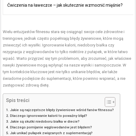
Ćwiczenia na ławeczce – jak skutecznie wzmocnić mięśnie?
Wielu entuzjastów fitnessu stara się osiągnąć swoje cele zdrowotne i
treningowe, jednak często popełniają błędy żywieniowe, które mogą
zniweczyć ich wysiłki. Ignorowanie kalorii, niedobory białka czy
rezygnacja z węglowodanów to tylko niektóre z pułapek, w które łatwo
wpaść. Warto przyjrzeć się tym problemom, aby zrozumieć, jak właściwe
nawyki żywieniowe mogą wpłynąć na nasze wyniki i samopoczucie. W
tym kontekście kluczowe jest nie tylko unikanie błędów, ale także
świadome podejście do suplementacji, które powinno wspierać, a nie
zastępować zdrową dietę.
Spis treści
Jakie są najczęstsze błędy żywieniowe wśród fanów fitnessu?
Dlaczego ignorowanie kalorii to poważny błąd?
Jakie są skutki niedoboru białka w diecie?
Dlaczego pomijanie węglowodanów jest błędem?
Jak unikać pułapek związanych z suplementacją?