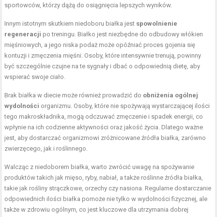
sportowców, którzy dążą do osiągnięcia lepszych wyników.
Innym istotnym skutkiem niedoboru białka jest
spowolnienie
regeneracji
po treningu. Białko jest niezbędne do odbudowy włókien
mięśniowych, a jego niska podaż może opóźniać proces gojenia się
kontuzji i zmęczenia mięśni. Osoby, które intensywnie trenują, powinny
być szczególnie czujne na te sygnały i dbać o odpowiednią dietę, aby
wspierać swoje ciało.
Brak białka w diecie może również prowadzić do
obniżenia ogólnej
wydolności
organizmu. Osoby, które nie spożywają wystarczającej ilości
tego makroskładnika, mogą odczuwać zmęczenie i spadek energii, co
wpłynie na ich codzienne aktywności oraz jakość życia. Dlatego ważne
jest, aby dostarczać organizmowi zróżnicowane źródła białka, zarówno
zwierzęcego, jak i roślinnego.
Walcząc z niedoborem białka, warto zwrócić uwagę na spożywanie
produktów takich jak mięso, ryby, nabiał, a także roślinne źródła białka,
takie jak rośliny strączkowe, orzechy czy nasiona. Regularne dostarczanie
odpowiednich ilości białka pomoże nie tylko w wydolności fizycznej, ale
także w zdrowiu ogólnym, co jest kluczowe dla utrzymania dobrej