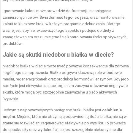
Ignorowanie kalorii może prowadzić do frustracji i nieosiągania
zamierzonych celów.
Świadomość tego, co jesz
, oraz monitorowanie
kalorii to kluczowe kroki w każdym programie odchudzania. Dlatego
ważne jest, aby nie lekceważyć tego aspektu i podejść do diety z
zaangażowaniem oraz umiejętnością kontrolowania ilości spożywanych
produktów.
Jakie są skutki niedoboru białka w diecie?
Niedobór białka w diecie może mieć poważne konsekwencje dla zdrowia
i ogólnego samopoczucia. Białko odgrywa kluczową rolę w budowie
mięśni, regeneracji tkanek oraz produkcji hormonów i enzymów. Gdy jego
spożycie jest niewystarczające, organizm zaczyna odczuwać negatywne
skutki, które mogą być szczególnie zauważalne u osób aktywnych
fizycznie.
Jednym z najpoważniejszych następstw braku białka jest
osłabienie
mięśni
. Mięśnie, które nie otrzymują odpowiedniej ilości białka, nie są w
stanie się rozwijać ani regenerować efektywnie po wysiłku. To prowadzi
do spadku siły oraz wydolności, co jest szczególnie niekorzystne dla