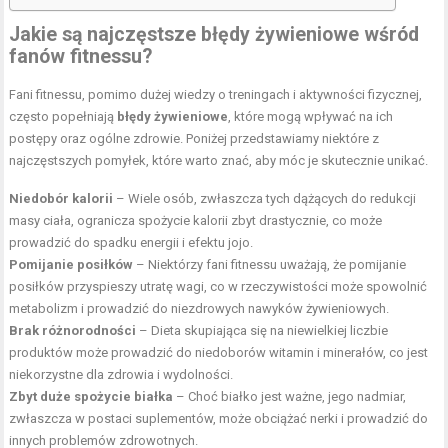
Jakie są najczęstsze błędy żywieniowe wśród
fanów fitnessu?
Fani fitnessu, pomimo dużej wiedzy o treningach i aktywności fizycznej,
często popełniają
błędy żywieniowe
, które mogą wpływać na ich
postępy oraz ogólne zdrowie. Poniżej przedstawiamy niektóre z
najczęstszych pomyłek, które warto znać, aby móc je skutecznie unikać.
Niedobór kalorii
– Wiele osób, zwłaszcza tych dążących do redukcji
masy ciała, ogranicza spożycie kalorii zbyt drastycznie, co może
prowadzić do spadku energii i efektu jojo.
Pomijanie posiłków
– Niektórzy fani fitnessu uważają, że pomijanie
posiłków przyspieszy utratę wagi, co w rzeczywistości może spowolnić
metabolizm i prowadzić do niezdrowych nawyków żywieniowych.
Brak różnorodności
– Dieta skupiająca się na niewielkiej liczbie
produktów może prowadzić do niedoborów witamin i minerałów, co jest
niekorzystne dla zdrowia i wydolności.
Zbyt duże spożycie białka
– Choć białko jest ważne, jego nadmiar,
zwłaszcza w postaci suplementów, może obciążać nerki i prowadzić do
innych problemów zdrowotnych.