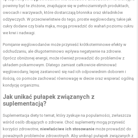
powinny być te złożone, znajdujące się w pełnoziarnistych produktach,
owocach i warzywach, które dostarczają błonnika oraz składników
odżywczych. W przeciwieństwie do tego, proste węglowodany, takie jak
cukry dodane czy biała mąka, mogą prowadzić do wahań poziomu cukru
we krwi i nadwagi.
Pomijanie węglowodanów może przynieść krótkoterminowe efekty w
odchudzaniu, ale długoterminowo wpływa negatywnie na zdrowie.
Oprócz obniżonej energii, może również prowadzić do problemów z
układem pokarmowym. Dlatego zamiast całkowicie eliminować
węglowodany, lepiej zastanowić się nad ich odpowiednim doborem i
ilością, co pomoże zachować równowagę w diecie oraz wspierać ogólną
kondycję organizmu.
Jak unikać pułapek związanych z
suplementacją?
Suplementacja diety to temat, który zyskuje na popularności, zwłaszcza
wśród osób dbających o zdrowie. Choć suplementy mogą przynieść
korzyści zdrowotne,
niewłaściwe ich stosowanie
może prowadzić do
poważnych problemów zdrowotnych. Aby uniknąć pułapek związanych z