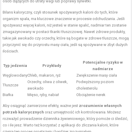
osób dążących do utraty wagi lub poprawy sylwetki.
Bilans kaloryczny, czyli stosunek spożywanych kalorii do tych, które
organizm spala, ma kluczowe znaczenie w procesie odchudzania. Jeśli
spożywasz więcej kalorii, niż jesteś w stanie spalić, nadmiar ten zostanie
zmagazynowany w postaci tkanki tłuszczowej. Nawet zdrowe produkty,
takie jak awokado czy orzechy, które są bogate w zdrowe tłuszcze, mogą
przyczynić się do przyrostu masy ciała, jeśli są spożywane w zbyt dużych
ilościach.
Potencjalne ryzyko w
Typ jedzenia
Przykłady
nadmiarze
Węglowodany
Chleb, makaron, ryż
Zwiększenie masy ciała
Orzechy, oliwa z oliwek,
Podwyższony poziom
Tłuszcze
awokado
cholesterolu
Białka
Mięso, ryby, nabiał
Obciążenie nerek
Aby osiągnąć zamierzone efekty, ważne jest
zrozumienie własnych
potrzeb kalorycznych
oraz umiejętność ich kontrolowania. Możesz
rozważyć prowadzenie dziennika żywieniowego, który pomoże ci śledzić,
co i ile jesz. Warto też korzystać z aplikacji do zliczania kalorii, które
czynią ten proces prostszym i bardziej zrozumiałym.