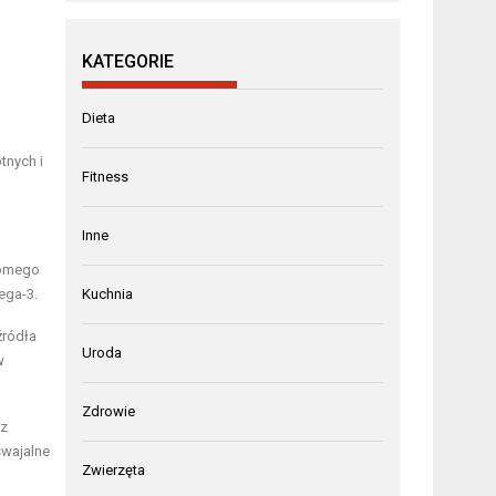
KATEGORIE
Dieta
nych i
Fitness
Inne
domego
ega-3.
Kuchnia
źródła
Uroda
w
Zdrowie
 z
swajalne
Zwierzęta