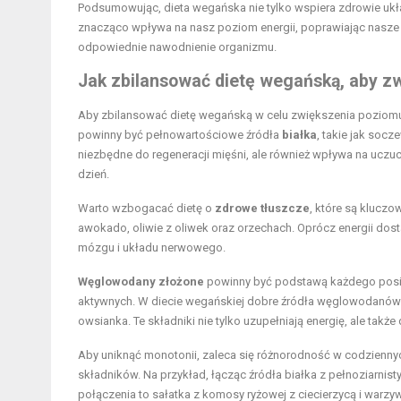
Podsumowując, dieta wegańska nie tylko wspiera zdrowie uk
znacząco wpływa na nasz poziom energii, poprawiając nasze
odpowiednie nawodnienie organizmu.
Jak zbilansować dietę wegańską, aby z
Aby zbilansować dietę wegańską w celu zwiększenia pozio
powinny być pełnowartościowe źródła
białka
, takie jak socz
niezbędne do regeneracji mięśni, ale również wpływa na uczu
dzień.
Warto wzbogacać dietę o
zdrowe tłuszcze
, które są kluczo
awokado, oliwie z oliwek oraz orzechach. Oprócz energii dos
mózgu i układu nerwowego.
Węglowodany złożone
powinny być podstawą każdego posiłk
aktywnych. W diecie wegańskiej dobre źródła węglowodanów zł
owsianka. Te składniki nie tylko uzupełniają energię, ale także
Aby uniknąć monotonii, zaleca się różnorodność w codzienn
składników. Na przykład, łącząc źródła białka z pełnoziarni
połączenia to sałatka z komosy ryżowej z ciecierzycą i warzywa