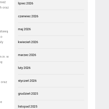
nież
lipiec 2026
h oraz
czerwiec 2026
maj 2026
dstawą
ko
ały
kwiecień 2026
marzec 2026
m.in. w
cę
luty 2026
styczeń 2026
 oraz
grudzień 2025
we
listopad 2025