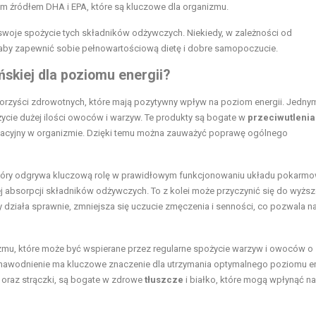
m źródłem DHA i EPA, które są kluczowe dla organizmu.
swoje spożycie tych składników odżywczych. Niekiedy, w zależności od
 aby zapewnić sobie pełnowartościową dietę i dobre samopoczucie.
ńskiej dla poziomu energii?
 korzyści zdrowotnych, które mają pozytywny wpływ na poziom energii. Jedny
cie dużej ilości owoców i warzyw. Te produkty są bogate w
przeciwutleni
ydacyjny w organizmie. Dzięki temu można zauważyć poprawę ogólnego
 który odgrywa kluczową rolę w prawidłowym funkcjonowaniu układu pokarm
 absorpcji składników odżywczych. To z kolei może przyczynić się do wyższ
działa sprawnie, zmniejsza się uczucie zmęczenia i senności, co pozwala n
zmu, które może być wspierane przez regularne spożycie warzyw i owoców o
e nawodnienie ma kluczowe znaczenie dla utrzymania optymalnego poziomu en
na oraz strączki, są bogate w zdrowe
tłuszcze
i białko, które mogą wpłynąć na