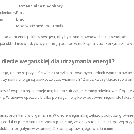
Potencjalne niedobory
tleniaczy
Brak
as
Brak
Możliwość niedoboru białka
 poziom energii, kluczowe jest, aby była ona zrównoważona i różnorodna.
ca składników odżywczych mogą pomóc w maksymalizacji korzyści zdrowot
 diecie wegańskiej dla utrzymania energii?
innego, co może przynieść wiele korzyści zdrowotnych, jednak wymaga świa
rzymania energii są białko, żelazo, witamina B12 oraz kwasy tłuszczowe om
nieważ wspiera regenerację mięśni oraz utrzymanie masy mięśniowej. Bogate 
echy. Właściwe spożycie białka pomaga nie tylko w budowie mięśni, ale także 
ransporcie tlenu w organizmie. W diecie wegańskiej żelazo pochodzi głównie
az produkty pełnoziarniste. Warto pamiętać, że żelazo roślinne jest gorzej przy
roduktami bogatymi w witaminę C, która poprawia jego wchłanianie.