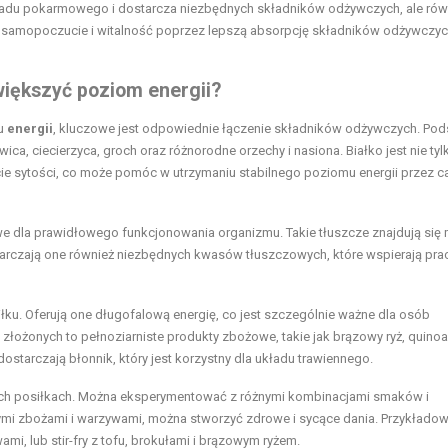
ładu pokarmowego i dostarcza niezbędnych składników odżywczych, ale rów
 samopoczucie i witalność poprzez lepszą absorpcję składników odżywczyc
większyć poziom energii?
mu
energii
, kluczowe jest odpowiednie łączenie składników odżywczych. Po
ewica, ciecierzyca, groch oraz różnorodne orzechy i nasiona. Białko jest nie tyl
cie sytości, co może pomóc w utrzymaniu stabilnego poziomu energii przez c
we dla prawidłowego funkcjonowania organizmu. Takie tłuszcze znajdują się 
tarczają one również niezbędnych kwasów tłuszczowych, które wspierają pra
u. Oferują one długofalową energię, co jest szczególnie ważne dla osób
ożonych to pełnoziarniste produkty zbożowe, takie jak brązowy ryż, quinoa
 dostarczają błonnik, który jest korzystny dla układu trawiennego.
ych posiłkach. Można eksperymentować z różnymi kombinacjami smaków i
stymi zbożami i warzywami, można stworzyć zdrowe i sycące dania. Przykłado
mi, lub stir-fry z tofu, brokułami i brązowym ryżem.