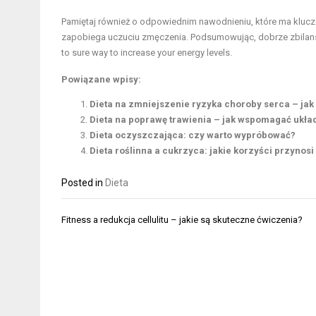
Pamiętaj również o odpowiednim nawodnieniu, które ma kluc
zapobiega uczuciu zmęczenia. Podsumowując, dobrze zbilans
to sure way to increase your energy levels.
Powiązane wpisy:
Dieta na zmniejszenie ryzyka choroby serca – jak
Dieta na poprawę trawienia – jak wspomagać ukł
Dieta oczyszczająca: czy warto wypróbować?
Dieta roślinna a cukrzyca: jakie korzyści przynosi
Posted in
Dieta
Nawigacja
Fitness a redukcja cellulitu – jakie są skuteczne ćwiczenia?
wpisu