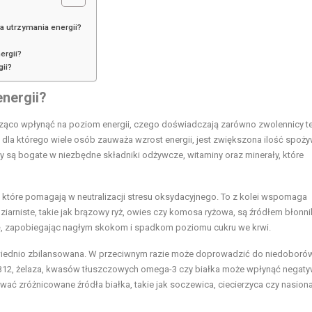
a utrzymania energii?
ergii?
ii?
nergii?
cząco wpłynąć na poziom energii, czego doświadczają zarówno zwolennicy t
dla którego wiele osób zauważa wzrost energii, jest zwiększona ilość spoż
 są bogate w niezbędne składniki odżywcze, witaminy oraz minerały, które
 które pomagają w neutralizacji stresu oksydacyjnego. To z kolei wspomaga
arniste, takie jak brązowy ryż, owies czy komosa ryżowa, są źródłem błonni
ę, zapobiegając nagłym skokom i spadkom poziomu cukru we krwi.
owiednio zbilansowana. W przeciwnym razie może doprowadzić do niedoboró
 B12, żelaza, kwasów tłuszczowych omega-3 czy białka może wpłynąć negaty
wać zróżnicowane źródła białka, takie jak soczewica, ciecierzyca czy nasiona