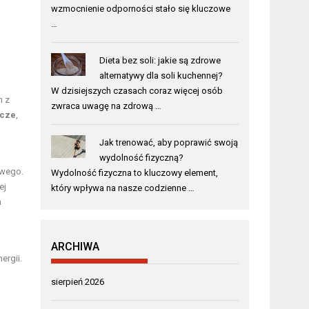
wzmocnienie odporności stało się kluczowe
…
Dieta bez soli: jakie są zdrowe
alternatywy dla soli kuchennej?
W dzisiejszych czasach coraz więcej osób
m z
zwraca uwagę na zdrową …
acze
,
Jak trenować, aby poprawić swoją
wydolność fizyczną?
owego.
Wydolność fizyczna to kluczowy element,
ej
który wpływa na nasze codzienne …
a
ARCHIWA
ergii.
sierpień 2026