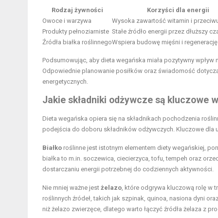
Rodzaj żywności
Korzyści dla energii
Owoce i warzywa
Wysoka zawartość witamin i przeciwu
Produkty pełnoziarniste
Stałe źródło energii przez dłuższy cz
Źródła białka roślinnego
Wspiera budowę mięśni i regenerację
Podsumowując, aby dieta wegańska miała pozytywny wpływ na
Odpowiednie planowanie posiłków oraz świadomość dotyczą
energetycznych.
Jakie składniki odżywcze są kluczowe w
Dieta wegańska opiera się na składnikach pochodzenia rośl
podejścia do doboru składników odżywczych. Kluczowe dla ut
Białko
roślinne jest istotnym elementem diety wegańskiej, po
białka to m.in. soczewica, ciecierzyca, tofu, tempeh oraz orz
dostarczaniu energii potrzebnej do codziennych aktywności.
Nie mniej ważne jest
żelazo
, które odgrywa kluczową rolę w t
roślinnych źródeł, takich jak szpinak, quinoa, nasiona dyni or
niż żelazo zwierzęce, dlatego warto łączyć źródła żelaza z p