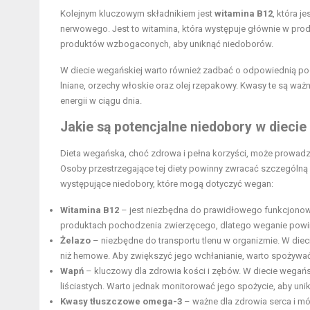
Kolejnym kluczowym składnikiem jest
witamina B12
, która 
nerwowego. Jest to witamina, która występuje głównie w prod
produktów wzbogaconych, aby uniknąć niedoborów.
W diecie wegańskiej warto również zadbać o odpowiednią p
lniane, orzechy włoskie oraz olej rzepakowy. Kwasy te są wa
energii w ciągu dnia.
Jakie są potencjalne niedobory w diecie
Dieta wegańska, choć zdrowa i pełna korzyści, może prowad
Osoby przestrzegające tej diety powinny zwracać szczególną
występujące niedobory, które mogą dotyczyć wegan:
Witamina B12
– jest niezbędna do prawidłowego funkcjonowa
produktach pochodzenia zwierzęcego, dlatego weganie powin
Żelazo
– niezbędne do transportu tlenu w organizmie. W dieci
niż hemowe. Aby zwiększyć jego wchłanianie, warto spożywać
Wapń
– kluczowy dla zdrowia kości i zębów. W diecie wegańs
liściastych. Warto jednak monitorować jego spożycie, aby un
Kwasy tłuszczowe omega-3
– ważne dla zdrowia serca i mó