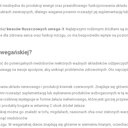
jest niezbędna do produkcji energii oraz prawidłowego funkcjonowania układu
uktach zwierzęcych, dlatego weganie powinni rozważyć jej suplementację lu
odaż
kwasów tłuszczowych omega-3
. Najlepszymi roślinnymi źródłami są s
żne dla zdrowia serca oraz funkcji mózgu, co ma bezpośredni wpływ na pozio
 wegańskiej?
zić do potencjalnych niedoborów niektórych ważnych składników odżywczych
 uwagę na swoje spożycie, aby uniknąć problemów zdrowotnych. Oto najczęś
nia układu nerwowego i produkcji krwinek czerwonych. Znajduje się główni
ni rozważyć suplementację lub wybieranie produktów wzbogaconych w tę w
e roślinnej występuje w formie żelaza niehemowego, które jest gorzej przysw
 produkty bogate w witaminę C obok źródeł żelaza.
kiej można go znaleźć w tofu, migdałach, nasionach chia oraz zielonych wa
iknąć niedoborów.
zgu. W wegańskiej diecie znajdują się głównie w siemieniu lnianym, orzecha