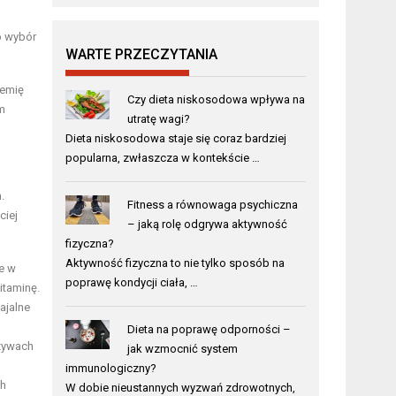
b wybór
WARTE PRZECZYTANIA
iemię
Czy dieta niskosodowa wpływa na
m
utratę wagi?
Dieta niskosodowa staje się coraz bardziej
popularna, zwłaszcza w kontekście …
.
Fitness a równowaga psychiczna
ciej
– jaką rolę odgrywa aktywność
fizyczna?
Aktywność fizyczna to nie tylko sposób na
e w
poprawę kondycji ciała, …
itaminę.
ajalne
Dieta na poprawę odporności –
rzywach
jak wzmocnić system
immunologiczny?
ch
W dobie nieustannych wyzwań zdrowotnych,