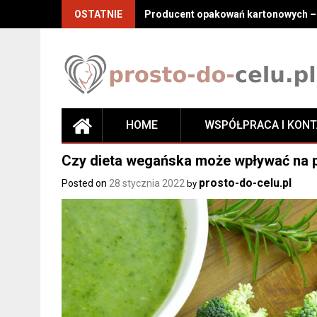
Skip
OSTATNIE
Producent opakowań kartonowych – j
to
content
HOME
WSPÓŁPRACA I KON
Czy dieta wegańska może wpływać na p
prosto-do-celu.pl
Posted on
28 stycznia 2022
by