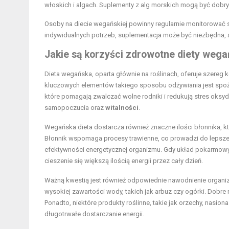
włoskich i algach. Suplementy z alg morskich mogą być dobry
Osoby na diecie wegańskiej powinny regularnie monitorować 
indywidualnych potrzeb, suplementacja może być niezbędna,
Jakie są korzyści zdrowotne diety wega
Dieta wegańska, oparta głównie na roślinach, oferuje szereg
kluczowych elementów takiego sposobu odżywiania jest spoży
które pomagają zwalczać wolne rodniki i redukują stres oks
samopoczucia oraz
witalności
.
Wegańska dieta dostarcza również znaczne ilości błonnika,
Błonnik wspomaga procesy trawienne, co prowadzi do lepszej
efektywności energetycznej organizmu. Gdy układ pokarmowy 
cieszenie się większą ilością energii przez cały dzień.
Ważną kwestią jest również odpowiednie nawodnienie organi
wysokiej zawartości wody, takich jak arbuz czy ogórki. Dobr
Ponadto, niektóre produkty roślinne, takie jak orzechy, nasio
długotrwałe dostarczanie energii.