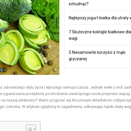
schudnąć?
Najlepszy jogurt białka dla utraty
7 Skuteczne koktajle białkowe dla
wagi
5 Niesamowite korzyści z mąki
gryczanej
ąc zdrowszego stylu życia i lepszego samopoczucia. Jednak wiele z nich zas
ście ograniczenie produktów pochodzenia zwierzęcego może przynieść więcej
ię na naszej witalności? Warto przyjrzeć się kluczowym składnikom odżywcz
ii i zdrowia. W artykule zgłębimy te zagadnienia, odkrywając tajniki diety we