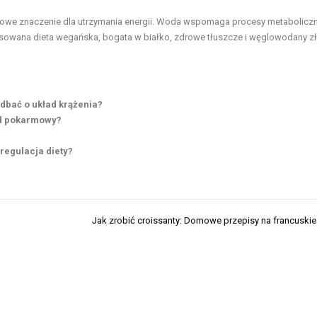
zowe znaczenie dla utrzymania energii. Woda wspomaga procesy metaboliczn
owana dieta wegańska, bogata w białko, zdrowe tłuszcze i węglowodany z
 dbać o układ krążenia?
ad pokarmowy?
 regulacja diety?
Jak zrobić croissanty: Domowe przepisy na francuskie 