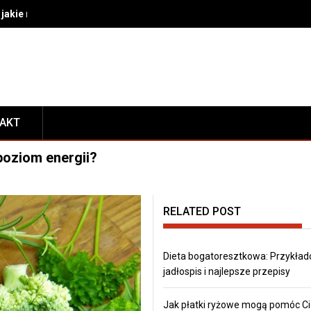
akie rozwiązania wybrać do bezpiecznego transportu i prezentacj
TAKT
oziom energii?
RELATED POST
Dieta bogatoresztkowa: Przykła
jadłospis i najlepsze przepisy
Jak płatki ryżowe mogą pomóc Ci