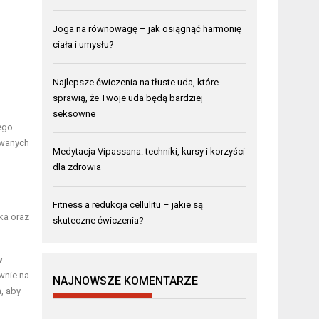
Joga na równowagę – jak osiągnąć harmonię
ciała i umysłu?
Najlepsze ćwiczenia na tłuste uda, które
sprawią, że Twoje uda będą bardziej
seksowne
ego
ywanych
Medytacja Vipassana: techniki, kursy i korzyści
dla zdrowia
Fitness a redukcja cellulitu – jakie są
ka oraz
skuteczne ćwiczenia?
w
wnie na
NAJNOWSZE KOMENTARZE
, aby