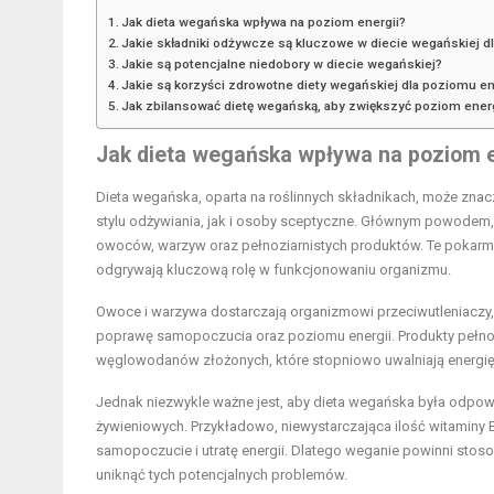
Jak dieta wegańska wpływa na poziom energii?
Jakie składniki odżywcze są kluczowe w diecie wegańskiej dl
Jakie są potencjalne niedobory w diecie wegańskiej?
Jakie są korzyści zdrowotne diety wegańskiej dla poziomu en
Jak zbilansować dietę wegańską, aby zwiększyć poziom energ
Jak dieta wegańska wpływa na poziom e
Dieta wegańska, oparta na roślinnych składnikach, może zna
stylu odżywiania, jak i osoby sceptyczne. Głównym powodem, 
owoców, warzyw oraz pełnoziarnistych produktów. Te pokarmy
odgrywają kluczową rolę w funkcjonowaniu organizmu.
Owoce i warzywa dostarczają organizmowi przeciwutleniaczy,
poprawę samopoczucia oraz poziomu energii. Produkty pełnozi
węglowodanów złożonych, które stopniowo uwalniają energi
Jednak niezwykle ważne jest, aby dieta wegańska była odp
żywieniowych. Przykładowo, niewystarczająca ilość witaminy
samopoczucie i utratę energii. Dlatego weganie powinni stoso
uniknąć tych potencjalnych problemów.