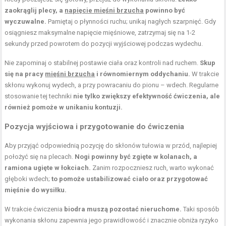
zaokrąglij plecy, a
napięcie mięśni brzucha
powinno być
wyczuwalne.
Pamiętaj o płynności ruchu; unikaj nagłych szarpnięć. Gdy
osiągniesz maksymalne napięcie mięśniowe, zatrzymaj się na 1-2
sekundy przed powrotem do pozycji wyjściowej podczas wydechu.
Nie zapominaj o stabilnej postawie ciała oraz kontroli nad ruchem.
Skup
się na pracy
mięśni brzucha
i równomiernym oddychaniu.
W trakcie
skłonu wykonuj wydech, a przy powracaniu do pionu – wdech. Regularne
stosowanie tej techniki
nie tylko zwiększy efektywność ćwiczenia, ale
również pomoże w unikaniu kontuzji.
Pozycja wyjściowa i przygotowanie do ćwiczenia
Aby przyjąć odpowiednią pozycję do skłonów tułowia w przód, najlepiej
położyć się na plecach.
Nogi powinny być zgięte w kolanach, a
ramiona ugięte w łokciach.
Zanim rozpoczniesz ruch, warto wykonać
głęboki wdech;
to pomoże ustabilizować ciało oraz przygotować
mięśnie do wysiłku.
W trakcie ćwiczenia
biodra muszą pozostać nieruchome.
Taki sposób
wykonania skłonu zapewnia jego prawidłowość i znacznie obniża ryzyko