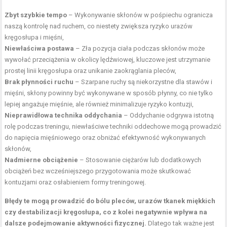
Zbyt szybkie tempo
– Wykonywanie skłonów w pośpiechu ogranicza
naszą kontrolę nad ruchem, co niestety zwiększa ryzyko urazów
kręgosłupa i mięśni,
Niewłaściwa postawa
– Zła pozycja ciała podczas skłonów może
wywołać przeciążenia w okolicy lędźwiowej, kluczowe jest utrzymanie
prostej linii kręgosłupa oraz unikanie zaokrąglania pleców,
Brak płynności ruchu
– Szarpane ruchy są niekorzystne dla stawów i
mięśni, skłony powinny być wykonywane w sposób płynny, co nie tylko
lepiej angażuje mięśnie, ale również minimalizuje ryzyko kontuzji,
Nieprawidłowa technika oddychania
– Oddychanie odgrywa istotną
rolę podczas treningu, niewłaściwe techniki oddechowe mogą prowadzić
do napięcia mięśniowego oraz obniżać efektywność wykonywanych
skłonów,
Nadmierne obciążenie
– Stosowanie ciężarów lub dodatkowych
obciążeń bez wcześniejszego przygotowania może skutkować
kontuzjami oraz osłabieniem formy treningowej.
Błędy te mogą prowadzić do bólu pleców, urazów tkanek miękkich
czy destabilizacji kręgosłupa, co z kolei negatywnie wpływa na
dalsze podejmowanie aktywności fizycznej.
Dlatego tak ważne jest