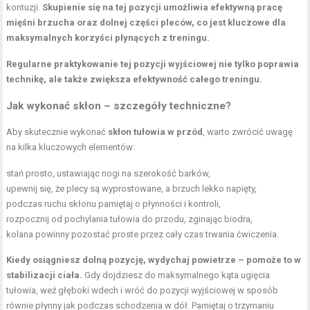
kontuzji.
Skupienie się na tej pozycji umożliwia efektywną pracę
mięśni brzucha oraz dolnej części pleców, co jest kluczowe dla
maksymalnych korzyści płynących z treningu.
Regularne praktykowanie tej pozycji wyjściowej nie tylko poprawia
technikę, ale także zwiększa efektywność całego treningu.
Jak wykonać skłon – szczegóły techniczne?
Aby skutecznie wykonać
skłon tułowia w przód
, warto zwrócić uwagę
na kilka kluczowych elementów:
stań prosto, ustawiając nogi na szerokość barków,
upewnij się, że plecy są wyprostowane, a brzuch lekko napięty,
podczas ruchu skłonu pamiętaj o płynności i kontroli,
rozpocznij od pochylania tułowia do przodu, zginając biodra,
kolana powinny pozostać proste przez cały czas trwania ćwiczenia.
Kiedy osiągniesz dolną pozycję, wydychaj powietrze – pomoże to w
stabilizacji ciała.
Gdy dojdziesz do maksymalnego kąta ugięcia
tułowia, weź głęboki wdech i wróć do pozycji wyjściowej w sposób
równie płynny jak podczas schodzenia w dół. Pamiętaj o trzymaniu