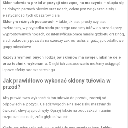
Skłon tułowia w przód w pozycji siedzącej na maszynie
– skupia się
na dolnych partiach pleców oraz udach, celem jest zwiększenie siły i
elastyczności tych obszarów ciała,
Skłony w różnych postawach
– takie jak siad prosty czy siad
rozkroczny, w przypadku siadu prostego unosimy tułów do przodu przy
wyprostowanych nogach, co intensyfikuje pracę mięśni grzbietu oraz nóg,
siad rozkroczny pozwala na szerszy zakres ruchu, angażując dodatkowe
grupy mięśniowe.
Każdy z wymienionych rodzajów skłonów ma swoje unikalne cele
oraz techniki wykonania.
Dzięki ich zastosowaniu możemy osiągnąć
lepsze efekty podczas treningu.
Jak prawidłowo wykonać skłony tułowia w
przód?
Aby prawidłowo wykonać skłon tułowia do przodu, zacznij od
odpowiedniej pozycji. Usiądź wygodnie na siedzisku maszyny do
ćwiczeń, chwytając uchwyty. Oprzyj łokcie na poduszkach i zanim
rozpoczniesz ruch, zrób głęboki wdech.
Kiedy poczujesz się gotowy, przejdź do wykonania skłonu.
Lekko