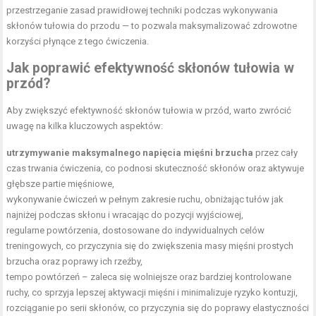
przestrzeganie zasad prawidłowej techniki podczas wykonywania
skłonów tułowia do przodu — to pozwala maksymalizować zdrowotne
korzyści płynące z tego ćwiczenia.
Jak poprawić efektywność skłonów tułowia w
przód?
Aby zwiększyć efektywność skłonów tułowia w przód, warto zwrócić
uwagę na kilka kluczowych aspektów:
utrzymywanie maksymalnego napięcia mięśni brzucha
przez cały
czas trwania ćwiczenia, co podnosi skuteczność skłonów oraz aktywuje
głębsze partie mięśniowe,
wykonywanie ćwiczeń w pełnym zakresie ruchu, obniżając tułów jak
najniżej podczas skłonu i wracając do pozycji wyjściowej,
regularne powtórzenia, dostosowane do indywidualnych celów
treningowych, co przyczynia się do zwiększenia masy mięśni prostych
brzucha oraz poprawy ich
rzeźby
,
tempo powtórzeń – zaleca się wolniejsze oraz bardziej kontrolowane
ruchy, co sprzyja lepszej aktywacji mięśni i minimalizuje ryzyko kontuzji,
rozciąganie po serii skłonów, co przyczynia się do poprawy elastyczności