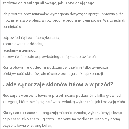
zarówno do
treningu siłowego
, jak i
rozciągającego
.
Ich prostota oraz minimalne wymagania dotyczące sprzętu sprawiają, że
można je łatwo wpleść w różnorodne programy treningowe. Warto jednak
pamiętać o:
odpowiedniej technice wykonania,
kontrolowaniu oddechu,
regularnym treningu,
zapewnieniu sobie odpowiedniego miejsca do ćwiczeń.
Kontrolowanie oddechu
podczas ćwiczeń nie tylko zwiększa
efektywność skłonów, ale również pomaga uniknąć kontuzji.
Jakie są rodzaje skłonów tułowia w przód?
Rodzaje skłonów tułowia w przód
można podzielić na kilka głównych
kategorii, które różnią się zarówno techniką wykonania, jak i pozycją ciała.
Klasyczne brzuszki
– angażują mięśnie brzucha, wykonujemy je leżąc
na plecach z kolanami ugiętymi i stopami na podłodze, unosimy górną
część tułowia w stronę kolan,