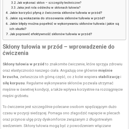
Jak wykonać skłon – szczegóły techniczne?
Jaka jest rola oddechu w skłonach tułowia?
Jakie korzyści płyną z ćwiczenia skłonów tułowia w przód?
Jakie są wskazania do stosowania skłonów tułowia w przód?
Jakie błędy można popełnić w wykonywaniu skłonów tułowia i jakie są
ich skutki?
Jak poprawić efektywność skłonów tułowia w przód?
Skłony tułowia w przód – wprowadzenie do
ćwiczenia
Skłony tułowia w przód
to znakomite ćwiczenie, które sprzyja zdrowiu
oraz elastyczności naszego ciała. Angażują one głównie
mięśnie
brzucha
, zwłaszcza ich górną część, co z kolei wspiera
stabilizację
i
siłę korpusu
. Regularne wykonywanie skłonów pozwala utrzymać
mięśnie w świetnej kondycji, a także wpływa korzystnie na rozciągnięcie
mięśni grzbietu.
To ćwiczenie jest szczególnie polecane osobom spędzającym dużo
czasu w pozycji siedzącej. Pomaga ono złagodzić napięcie w plecach
oraz przynosi ulgę przy dyskomforcie związanym z długotrwałym
siedzeniem. Skłony tułowia mogą być z powodzeniem włączane