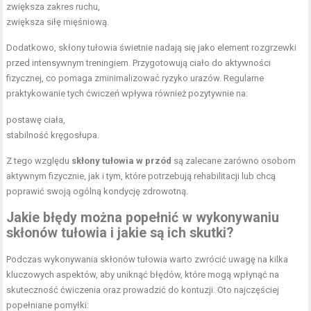
zwiększa zakres ruchu,
zwiększa siłę mięśniową.
Dodatkowo, skłony tułowia świetnie nadają się jako element rozgrzewki
przed intensywnym treningiem. Przygotowują ciało do aktywności
fizycznej, co pomaga zminimalizować ryzyko urazów. Regularne
praktykowanie tych ćwiczeń wpływa również pozytywnie na:
postawę ciała,
stabilność kręgosłupa.
Z tego względu
skłony tułowia w przód
są zalecane zarówno osobom
aktywnym fizycznie, jak i tym, które potrzebują rehabilitacji lub chcą
poprawić swoją ogólną kondycję zdrowotną.
Jakie błędy można popełnić w wykonywaniu
skłonów tułowia i jakie są ich skutki?
Podczas wykonywania skłonów tułowia warto zwrócić uwagę na kilka
kluczowych aspektów, aby uniknąć błędów, które mogą wpłynąć na
skuteczność ćwiczenia oraz prowadzić do kontuzji. Oto najczęściej
popełniane pomyłki: