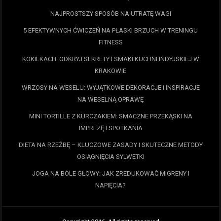
NAJPROSTSZY SPOSÓB NA UTRATĘ WAGI
5 EFEKTYWNYCH ĆWICZEŃ NA PŁASKI BRZUCH W TRENINGU
FITNESS
KOKILKACH: ODKRYJ SEKRETY I SMAKI KUCHNI INDYJSKIEJ W
KRAKOWIE
WRZOSY NA WESELU: WYJĄTKOWE DEKORACJE I INSPIRACJE
NA WESELNĄ OPRAWĘ
MINI TORTILLE Z KURCZAKIEM: SMACZNE PRZEKĄSKI NA
IMPREZĘ I SPOTKANIA
DIETA NA RZEŹBĘ – KLUCZOWE ZASADY I SKUTECZNE METODY
OSIĄGNIĘCIA SYLWETKI
JOGA NA BÓLE GŁOWY: JAK ZREDUKOWAĆ MIGRENY I
NAPIĘCIA?