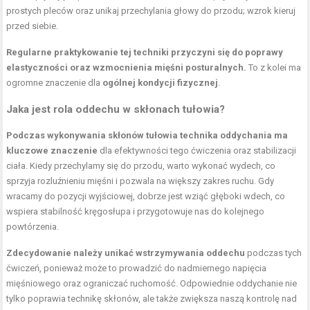
prostych pleców oraz unikaj przechylania głowy do przodu; wzrok kieruj
przed siebie.
Regularne praktykowanie tej techniki przyczyni się do poprawy
elastyczności oraz wzmocnienia mięśni posturalnych.
To z kolei ma
ogromne znaczenie dla
ogólnej kondycji fizycznej
.
Jaka jest rola oddechu w skłonach tułowia?
Podczas wykonywania skłonów tułowia technika oddychania ma
kluczowe znaczenie
dla efektywności tego ćwiczenia oraz stabilizacji
ciała. Kiedy przechylamy się do przodu, warto wykonać wydech, co
sprzyja rozluźnieniu mięśni i pozwala na większy zakres ruchu. Gdy
wracamy do pozycji wyjściowej, dobrze jest wziąć głęboki wdech, co
wspiera stabilność kręgosłupa i przygotowuje nas do kolejnego
powtórzenia.
Zdecydowanie należy unikać wstrzymywania oddechu
podczas tych
ćwiczeń, ponieważ może to prowadzić do nadmiernego napięcia
mięśniowego oraz ograniczać ruchomość. Odpowiednie oddychanie nie
tylko poprawia technikę skłonów, ale także zwiększa naszą kontrolę nad