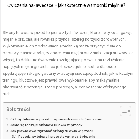
Ćwiczenia na ławeczce – jak skutecznie wzmocnić mięśnie?
Skłony tułowia w przód to jedno z tych ćwiczeń, które nie tylko angażuje
mięśnie brzucha, ale również przynosi szereg korzyści zdrowotnych.
Wykonywanie ich z odpowiednią techniką może przyczynić się do
poprawy elastyczności, wzmocnienia mięśni oraz stabilizacji stawów. Co
więcej, to delikatne ćwiczenie rozciągające pozwala na rozluźnienie
napiętych mięśni grzbietu, co jest szczególnie istotne dla osób
spędzających długie godziny w pozycji siedzącej. Jednak, jak w każdym
treningu, kluczowe jest prawidłowe wykonanie, aby maksymalnie
skorzystać z potencjału tego prostego, a jednocześnie efektywnego
ruchu.
Spis treści
Skłony tułowia w przód – wprowadzenie do ćwiczenia
Jakie są rodzaje skłonów tułowia w przód?
Jak prawidłowo wykonać skłony tułowia w przód?
Pozycja wyjściowa i przygotowanie do ćwiczenia