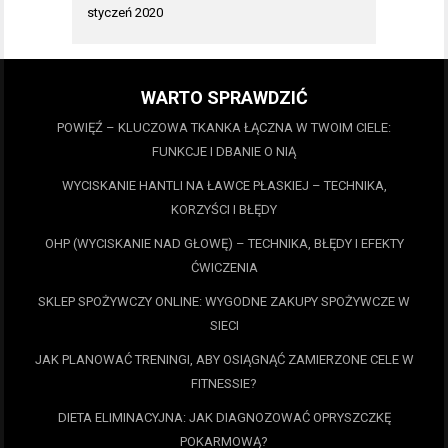
styczeń 2020
WARTO SPRAWDZIĆ
POWIĘŹ – KLUCZOWA TKANKA ŁĄCZNA W TWOIM CIELE:
FUNKCJE I DBANIE O NIĄ
WYCISKANIE HANTLI NA ŁAWCE PŁASKIEJ – TECHNIKA,
KORZYŚCI I BŁĘDY
OHP (WYCISKANIE NAD GŁOWĘ) – TECHNIKA, BŁĘDY I EFEKTY
ĆWICZENIA
SKLEP SPOŻYWCZY ONLINE: WYGODNE ZAKUPY SPOŻYWCZE W
SIECI
JAK PLANOWAĆ TRENINGI, ABY OSIĄGNĄĆ ZAMIERZONE CELE W
FITNESSIE?
DIETA ELIMINACYJNA: JAK DIAGNOZOWAĆ OPRYSZCZKĘ
POKARMOWĄ?