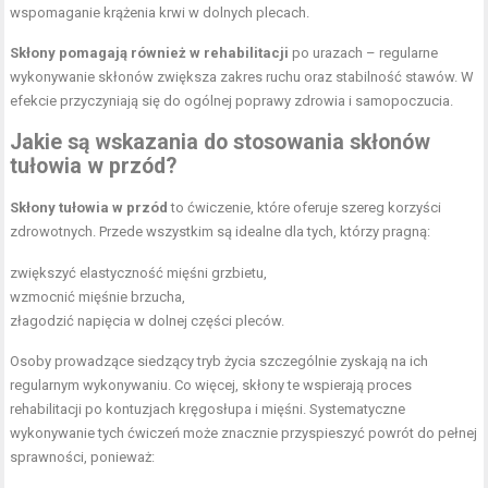
wspomaganie krążenia krwi w dolnych plecach.
Skłony pomagają również w rehabilitacji
po urazach – regularne
wykonywanie skłonów zwiększa zakres ruchu oraz stabilność stawów. W
efekcie przyczyniają się do ogólnej poprawy zdrowia i samopoczucia.
Jakie są wskazania do stosowania skłonów
tułowia w przód?
Skłony tułowia w przód
to ćwiczenie, które oferuje szereg korzyści
zdrowotnych. Przede wszystkim są idealne dla tych, którzy pragną:
zwiększyć elastyczność mięśni grzbietu,
wzmocnić mięśnie brzucha,
złagodzić napięcia w dolnej części pleców.
Osoby prowadzące siedzący tryb życia szczególnie zyskają na ich
regularnym wykonywaniu. Co więcej, skłony te wspierają proces
rehabilitacji po kontuzjach kręgosłupa i mięśni. Systematyczne
wykonywanie tych ćwiczeń może znacznie przyspieszyć powrót do pełnej
sprawności, ponieważ: