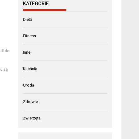
KATEGORIE
Dieta
Fitness
li do
Inne
Kuchnia
hu są
Uroda
Zdrowie
Zwierzęta