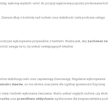
niżej, wykonaj wydech i wróć do pozycji wyjściowej poprzez prostowanie kol
.
Zawsze dbaj o kontrolę nad ruchem oraz stabilność ciała podczas całego
podczas wykonywania przysiadów z hantlami. Ważne jest, aby
zachować ne
wrócić uwagę na to, by unikać następujących błędów:
 które stabilizują ciało oraz zapewniają równowagę. Regularne wykonywanie
omości stawów
, co ma istotne znaczenie dla ogólnej sprawności fizycznej.
iała i techniki wykonania ćwiczenia. Warto unikać nagłych ruchów czy sko
 ruchu
oraz
prawidłowe oddychanie
są kluczowe dla bezpieczeństwa pod