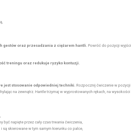
ą,
ch gestów oraz przesadzania z ciężarem hantli.
Powróć do pozycji wyjści
ść treningu oraz redukuje ryzyko kontuzji.
 jest stosowanie odpowiedniej techniki.
Rozpocznij ćwiczenie w pozycji
zchylając na zewnątrz. Hantle trzymaj w wyprostowanych rękach, na wysokości
,
y być napięte przez cały czas trwania ćwiczenia,
óp i są skierowane w tym samym kierunku co palce,