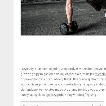
Przysiady z hantlami to jedno z najbardziej wszechstronnyc
główne grupy mięśniowe dolnej części ciała, takie jak
mięśni
poprawy kondycji oraz redukcji tkanki tłuszczowej. Warto zauw
wzmacnia mięśnie rdzenia, co przekłada się na lepszą stabil
się fundamentem skutecznego programu treningowego, przyn
zaczynających swoją przygodę z aktywnością fizyczną.