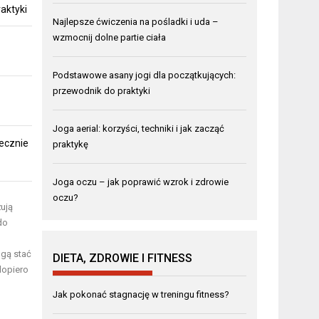
aktyki
Najlepsze ćwiczenia na pośladki i uda –
wzmocnij dolne partie ciała
Podstawowe asany jogi dla początkujących:
przewodnik do praktyki
Joga aerial: korzyści, techniki i jak zacząć
ecznie
praktykę
Joga oczu – jak poprawić wzrok i zdrowie
oczu?
żują
do
ogą stać
DIETA, ZDROWIE I FITNESS
dopiero
Jak pokonać stagnację w treningu fitness?