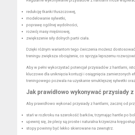
Regularne wykonywanie przysiadów z hantlami może wspierać
redukcję tkanki tłuszczowej,
modelowanie sylwetki,
poprawę ogólnej wydolności,
rozwój masy mięśniowej,
zwiększenie siły dolnych partii ciała.
Dzięki różnym wariantom tego ćwiczenia możesz dostosować 
treningu zwiększa obciążenie, co sprzyja lepszemu rozwojow
Aby w pełni wykorzystać potencjał przysiadów z hantlami, isto
kluczowe dla uniknięcia kontuzji i osiągnięcia zamierzonych 
treningowego pozwala na uzyskanie smuklejszej sylwetki ora
Jak prawidłowo wykonywać przysiady z
Aby prawidłowo wykonać przysiady z hantlami, zacznij od prz
stań w rozkroku na szerokość barków, trzymając hantle po bok
upewnij się, że plecy są proste i naturalna krzywizna kręgosł
stopy powinny być lekko skierowane na zewnątrz.