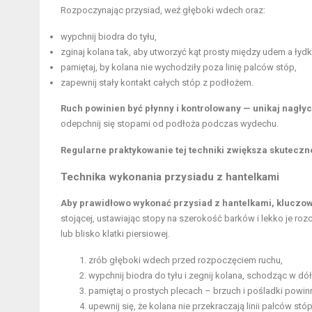
Rozpoczynając przysiad, weź głęboki wdech oraz:
wypchnij biodra do tyłu,
zginaj kolana tak, aby utworzyć kąt prosty między udem a łydk
pamiętaj, by kolana nie wychodziły poza linię palców stóp,
zapewnij stały kontakt całych stóp z podłożem.
Ruch powinien być płynny i kontrolowany — unikaj nagły
odepchnij się stopami od podłoża podczas wydechu.
Regularne praktykowanie tej techniki zwiększa skuteczno
Technika wykonania przysiadu z hantelkami
Aby prawidłowo wykonać przysiad z hantelkami, kluczowe
stojącej, ustawiając stopy na szerokość barków i lekko je ro
lub blisko klatki piersiowej.
zrób głęboki wdech przed rozpoczęciem ruchu,
wypchnij biodra do tyłu i zegnij kolana, schodząc w dół
pamiętaj o prostych plecach – brzuch i pośladki powinn
upewnij się, że kolana nie przekraczają linii palców st