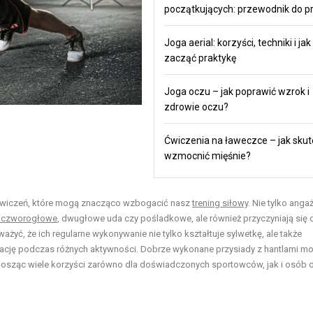
początkujących: przewodnik do pr
Joga aerial: korzyści, techniki i jak
zacząć praktykę
Joga oczu – jak poprawić wzrok i
zdrowie oczu?
Ćwiczenia na ławeczce – jak skut
wzmocnić mięśnie?
h ćwiczeń, które mogą znacząco wzbogacić nasz
trening siłowy
. Nie tylko anga
e czworogłowe
, dwugłowe uda czy pośladkowe, ale również przyczyniają się 
ażyć, że ich regularne wykonywanie nie tylko kształtuje sylwetkę, ale także
izację podczas różnych aktywności. Dobrze wykonane przysiady z hantlami m
osząc wiele korzyści zarówno dla doświadczonych sportowców, jak i osób 