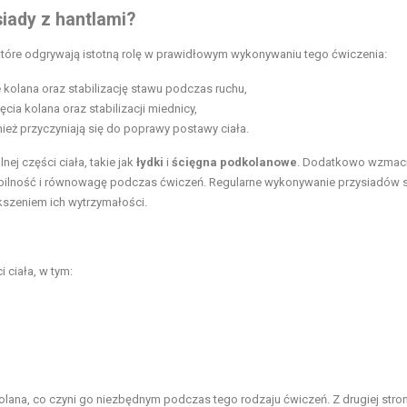
iady z hantlami?
które odgrywają istotną rolę w prawidłowym wykonywaniu tego ćwiczenia:
 kolana oraz stabilizację stawu podczas ruchu,
ęcia kolana oraz stabilizacji miednicy,
ównież przyczyniają się do poprawy postawy ciała.
nej części ciała, takie jak
łydki
i
ścięgna podkolanowe
. Dodatkowo wzmacn
abilność i równowagę podczas ćwiczeń. Regularne wykonywanie przysiadów s
kszeniem ich wytrzymałości.
 ciała, w tym:
ana, co czyni go niezbędnym podczas tego rodzaju ćwiczeń. Z drugiej stron