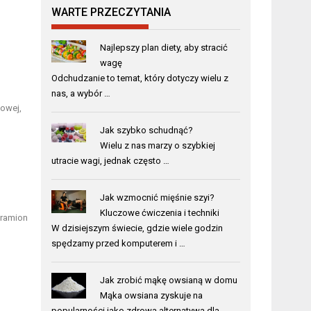
WARTE PRZECZYTANIA
Najlepszy plan diety, aby stracić
wagę
Odchudzanie to temat, który dotyczy wielu z
nas, a wybór …
owej,
Jak szybko schudnąć?
Wielu z nas marzy o szybkiej
utracie wagi, jednak często …
Jak wzmocnić mięśnie szyi?
Kluczowe ćwiczenia i techniki
 ramion
W dzisiejszym świecie, gdzie wiele godzin
spędzamy przed komputerem i …
Jak zrobić mąkę owsianą w domu
Mąka owsiana zyskuje na
popularności jako zdrowa alternatywa dla