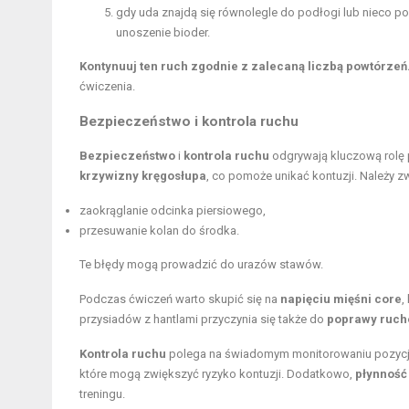
gdy uda znajdą się równolegle do podłogi lub nieco po
unoszenie bioder
.
Kontynuuj ten ruch zgodnie z zalecaną liczbą powtórzeń
ćwiczenia.
Bezpieczeństwo i kontrola ruchu
Bezpieczeństwo
i
kontrola ruchu
odgrywają kluczową rolę 
krzywizny kręgosłupa
, co pomoże unikać kontuzji. Należy z
zaokrąglanie odcinka piersiowego,
przesuwanie kolan do środka.
Te błędy mogą prowadzić do urazów stawów.
Podczas ćwiczeń warto skupić się na
napięciu mięśni core
,
przysiadów z hantlami przyczynia się także do
poprawy ruch
Kontrola ruchu
polega na świadomym monitorowaniu pozycji c
które mogą zwiększyć ryzyko kontuzji. Dodatkowo,
płynność
treningu.