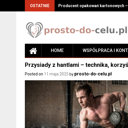
Skip
OSTATNIE
Producent opakowań kartonowych – j
to
content
HOME
WSPÓŁPRACA I KON
Przysiady z hantlami – technika, korzy
prosto-do-celu.pl
Posted on
11 maja 2025
by