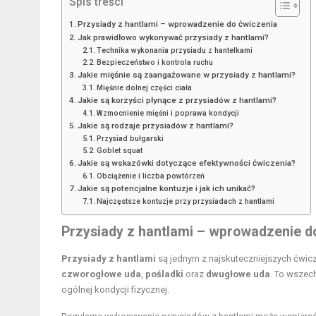
Spis treści
Przysiady z hantlami – wprowadzenie do ćwiczenia
Jak prawidłowo wykonywać przysiady z hantlami?
Technika wykonania przysiadu z hantelkami
Bezpieczeństwo i kontrola ruchu
Jakie mięśnie są zaangażowane w przysiady z hantlami?
Mięśnie dolnej części ciała
Jakie są korzyści płynące z przysiadów z hantlami?
Wzmocnienie mięśni i poprawa kondycji
Jakie są rodzaje przysiadów z hantlami?
Przysiad bułgarski
Goblet squat
Jakie są wskazówki dotyczące efektywności ćwiczenia?
Obciążenie i liczba powtórzeń
Jakie są potencjalne kontuzje i jak ich unikać?
Najczęstsze kontuzje przy przysiadach z hantlami
Przysiady z hantlami – wprowadzenie d
Przysiady z hantlami
są jednym z najskuteczniejszych ćwicz
czworogłowe uda
,
pośladki
oraz
dwugłowe uda
. To wszec
ogólnej kondycji fizycznej.