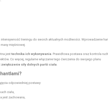
:
intensywność treningu do swoich aktualnych możliwości. Wprowadzenie hant
i masy mięśniowej.
tna jest
technika ich wykonywania
. Prawidłowa postawa oraz kontrola ruc
efektów. Co więcej, regularne włączanie tego ćwiczenia do swojego planu
z
zwiększenie siły dolnych partii ciała
.
 hantlami?
yjęcia odpowiedniej postawy:
ach ciała,
upa jest zachowana,