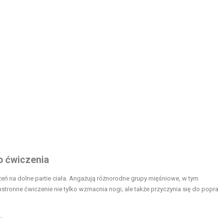
o ćwiczenia
eń na dolne partie ciała. Angażują różnorodne grupy mięśniowe, w tym
hstronne ćwiczenie nie tylko wzmacnia nogi, ale także przyczynia się do popr