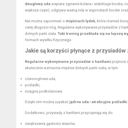
dwugłowy uda
wspiera zginanie kolana i stabilizuje biodra, c
większa część, odgrywa ważną rolę w wyprostach bioder or
Nie można zapomnieć o
mięśniach łydek
, które również bio
całej długości nóg. Regularne wykonywanie przysiadów z hant
dolnych partii ciała.
Taki trening przekłada się na lepszą wy
formach wysiłku fizycznego.
Jakie są korzyści płynące z przysiadów 
Regularne wykonywanie przysiadów z hantlami
przynosi s
skutecznie wzmacnia mięśnie dolnych partii ciała, w tym:
czworogłowe uda,
pośladki,
ścięgna podkolanowe.
Dzięki nim można uzyskać
jędrne uda
i
atrakcyjne pośladki
.
Dodatkowo, przysiady z hantlami przyczyniają się do:
zwiększenia gęstości stawów,