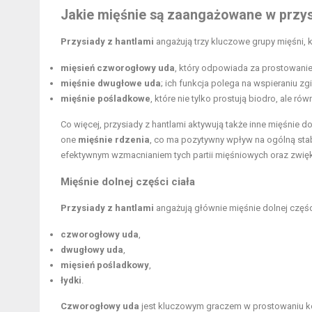
Jakie mięśnie są zaangażowane w przys
Przysiady z hantlami
angażują trzy kluczowe grupy mięśni, 
mięsień czworogłowy uda
, który odpowiada za prostowanie
mięśnie dwugłowe uda
; ich funkcja polega na wspieraniu zgi
mięśnie pośladkowe
, które nie tylko prostują biodro, ale r
Co więcej, przysiady z hantlami aktywują także inne mięśnie dol
one
mięśnie rdzenia
, co ma pozytywny wpływ na ogólną st
efektywnym wzmacnianiem tych partii mięśniowych oraz zwię
Mięśnie dolnej części ciała
Przysiady z hantlami
angażują głównie mięśnie dolnej części
czworogłowy uda
,
dwugłowy uda
,
mięsień pośladkowy
,
łydki
.
Czworogłowy uda
jest kluczowym graczem w prostowaniu kol