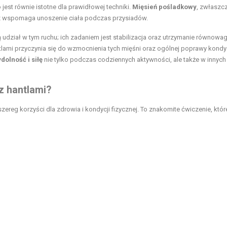
o jest równie istotne dla prawidłowej techniki.
Mięsień pośladkowy
, zwłaszc
az wspomaga unoszenie ciała podczas przysiadów.
rą udział w tym ruchu; ich zadaniem jest stabilizacja oraz utrzymanie równowag
lami przyczynia się do wzmocnienia tych mięśni oraz ogólnej poprawy kondyc
dolność i siłę
nie tylko podczas codziennych aktywności, ale także w innych
z hantlami?
zereg korzyści dla zdrowia i kondycji fizycznej. To znakomite ćwiczenie, któr